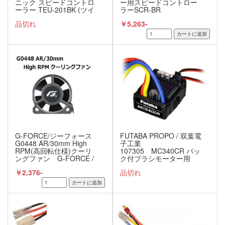
ニック スピードコントロ
ー用スピードコントロー
ーラー TEU-201BK (ツイ
ラーSCR-BR
ンモーター用)
品切れ
￥5,263-
G-FORCE/ジーフォース
FUTABA PROPO / 双葉電
G0448 AR/30mm High
子工業
RPM(高回転仕様)クーリ
107305 MC340CR バッ
ングファン G-FORCE /
ク付ブラシモーター用
ジーフォース
ESC
￥2,376-
品切れ