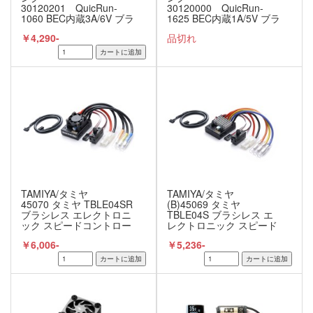
30120201 QuicRun-
30120000 QuicRun-
1060 BEC内蔵3A/6V ブラ
1625 BEC内蔵1A/5V ブラ
シモーター用ESC 【1/10
シモーター用ESC
￥4,290-
品切れ
用】
【1/16， 1/18用】
TAMIYA/タミヤ
TAMIYA/タミヤ
45070 タミヤ TBLE04SR
(B)45069 タミヤ
ブラシレス エレクトロニ
TBLE04S ブラシレス エ
ック スピードコントロー
レクトロニック スピード
ラー 04SR センサー付
コントローラー 04S セン
￥6,006-
￥5,236-
サー付