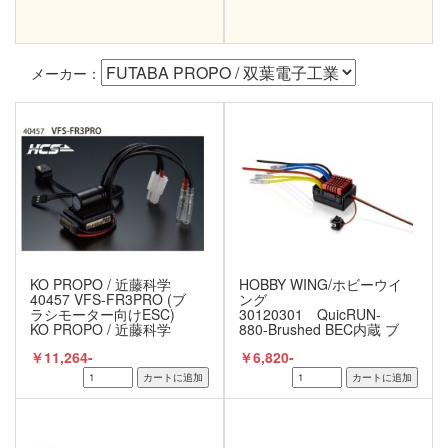
メーカー：
KO PROPO / 近藤科学
HOBBY WING/ホビーウイ
40457 VFS-FR3PRO (ブ
ング
ラシモーター向けESC)
30120301 QuicRUN-
KO PROPO / 近藤科学
880-Brushed BEC内蔵 ブ
ラシモーター用ツイン仕
￥11,264-
￥6,820-
様 ESC