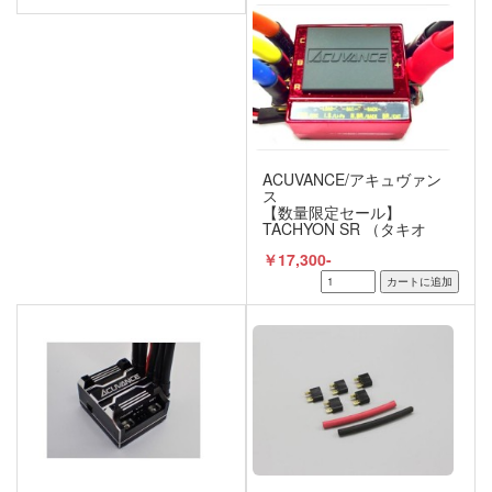
ACUVANCE/アキュヴァン
ス
【数量限定セール】
TACHYON SR （タキオ
ン）シャインレッドカラ
￥17,300-
ー ブラシレスモーター用
ESC