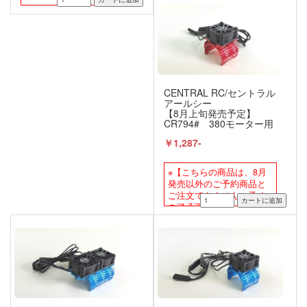
CENTRAL RC/セントラル
アールシー
【8月上旬発売予定】
CR794# 380モーター用
ファン付アルミモーター
￥1,287-
ヒートシンク 【シングル/
レッド】
※【こちらの商品は、8月
発売以外のご予約商品と
ご注文できません。予め
ご了承下さい。】