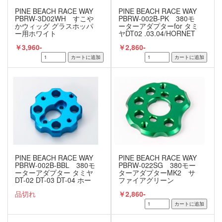
PINE BEACH RACE WAY
PINE BEACH RACE WAY
PBRW-3D02WH すこや
PBRW-002B-PK 380モ
かウィッグ グラスホッパ
ーターアダプターfor タミ
ー用ホワイト
ヤDT02 .03.04/HORNET
EVO/RC10 VINTAGE
￥3,960-
￥2,860-
SERIES ピンク
PINE BEACH RACE WAY
PINE BEACH RACE WAY
PBRW-002B-BBL 380モ
PBRW-022SG 380モー
ーターアダプター タミヤ
ターアダプターMK2 サ
DT-02 DT-03 DT-04 ホー
ファイアグリーン
ネットEVO RC10
品切れ
￥2,860-
VINTAGE SERIES用 ブル
ー