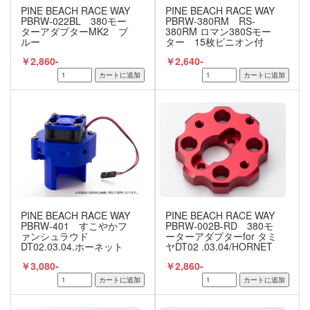
PINE BEACH RACE WAY
PINE BEACH RACE WAY
PBRW-022BL 380モー
PBRW-380RM RS-
ターアダプターMK2 ブ
380RM ロマン380Sモー
ルー
ター 15枚ピニオン付
￥2,860-
￥2,640-
PINE BEACH RACE WAY
PINE BEACH RACE WAY
PBRW-401 すこやかフ
PBRW-002B-RD 380モ
ァンシュラウド
ーターアダプターfor タミ
DT02.03.04.ホーネット
ヤDT02 .03.04/HORNET
EVO 380モーター用
EVO/RC10 VINTAGE
￥3,080-
￥2,860-
SERIES レッド