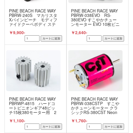
PINE BEACH RACE WAY
PINE BEACH RACE WAY
PBRW-240S マカリスタ
PBRW-038EVO RS-
Xパインビーチ モディフ
380EVO すこやかチュー
ァイドクーペボディ ステ
ンモーター EVO 10枚ピニ
ッカーセット ケース無
オン付
￥9,900-
￥2,640-
し
PINE BEACH RACE WAY
PINE BEACH RACE WAY
PBRWP-4815 ハードコ
PBRW-038CSTP すこや
ートピニオンギア48ピッ
かチューンモーター クラ
チ15枚380モーター用 2
シックRS-380CST Neon
個セット
Pink
￥1,100-
￥1,760-