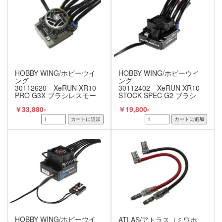
HOBBY WING/ホビーウイ
HOBBY WING/ホビーウイ
ング
ング
30112620 XeRUN XR10
30112402 XeRUN XR10
PRO G3X ブラシレスモー
STOCK SPEC G2 ブラシ
ター用 ESC GRAY 【1/10
レスモーター用 ESC
￥33,880-
￥19,800-
用】
【1/10用】
HOBBY WING/ホビーウイ
ATLAS/アトラス（ミワホ