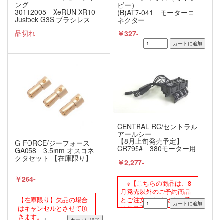
ング
ビー）
30112005 XeRUN XR10
(B)AT7-041 モーターコ
Justock G3S ブラシレス
ネクター
モーター用 ESC 【1/10，
品切れ
￥327-
1/12用】
CENTRAL RC/セントラル
アールシー
【8月上旬発売予定】
G-FORCE/ジーフォース
CR795# 380モーター用
GA058 3.5mm オスコネ
ファン付アルミモーター
クタセット 【在庫限り】
￥2,277-
ヒートシンク 【ダブル/ブ
ラック】
￥264-
※【こちらの商品は、8
月発売以外のご予約商品
とご注文できません。予
【在庫限り】欠品の場合
めご了承下さい。】
はキャンセルとさせて頂
きます。