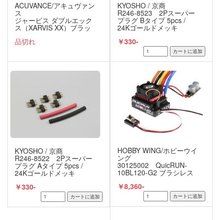
ACUVANCE/アキュヴァン
KYOSHO / 京商
ス
R246-8523 2Pスーパー
ジャービス ダブルエック
プラグ Bタイプ 5pcs /
ス（XARVIS XX）ブラッ
24Kゴールドメッキ
ク ブラシレスモーター
品切れ
￥330-
用ESC
HOBBY WING/ホビーウイ
KYOSHO / 京商
ング
R246-8522 2Pスーパー
30125002 QuicRUN-
プラグ Aタイプ 5pcs /
10BL120-G2 ブラシレス
24Kゴールドメッキ
モーター用ESC BEC内蔵
￥8,360-
￥330-
4A/6V-7.4V 【1/10用】