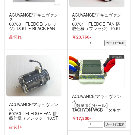
ACUVANCE/アキュヴァン
ACUVANCE/アキュヴァン
ス
ス
60763 FLEDGE(フレッ
60761 FLEDGE FAN 搭
ジ) 13.5T-F BLACK FAN
載仕様（フレッジ）10.5T
搭載仕様
ブラシレスモーター レ
品切れ
￥23,760-
ッド
ACUVANCE/アキュヴァン
ス
ACUVANCE/アキュヴァン
【数量限定セール】
ス
TACHYON WCB （タキオ
60760 FLEDGE FAN 搭
ン）ホワイトカーボンカ
載仕様（フレッジ）10.5T
￥17,300-
ラー ブラシレスモーター
ブラシレスモーター ブ
用ESC
品切れ
ラック