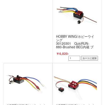
HOBBY WING/ホビーウイ
ング
30120301 QuicRUN-
880-Brushed BEC内蔵 ブ
ラシモーター用ツイン仕
￥6,820-
様 ESC