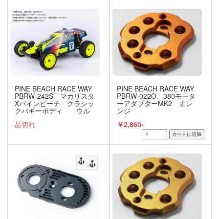
PINE BEACH RACE WAY
PINE BEACH RACE WAY
PBRW-242S マカリスタ
PBRW-022O 380モータ
Xパインビーチ クラシッ
ーアダプターMK2 オレ
クバギーボディ ウル
ンジ
トロン
品切れ
￥2,860-