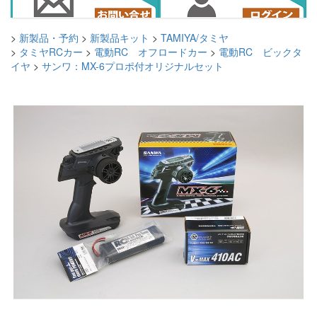
>
新製品・予約
>
新製品キット
>
TAMIYA/タミヤ
>
タミヤRCカー
>
電動RC オフロードカー
>
電動RC ビックタ
イヤ
>
サンワ：MX-6プロポ付オリジナルセット