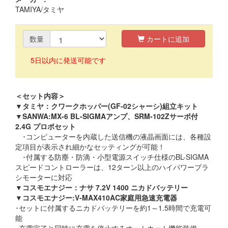
TAMIYA/タミヤ
数量
カートに追加
5日以内に発送可能です
＜セット内容＞
▼タミヤ：クワークホッパー(GF-02シャーシ)組立キット
▼SANWA:MX-6 BL-SIGMAアンプ、SRM-102Zサーボ付
2.4G プロポセット
･コンピューターを内蔵した送信機の液晶画面には、各種設
定項目が表示され細かなセッティングが可能！
･付属する防塵・防滴・小型電源スイッチ仕様のBL-SIGMA
スピードコントローラーは、12ターン以上のハイパワーブラ
シモーターに対応
▼コスモエナジー：ナサ 7.2V 1400 ニカドバッテリー
▼コスモエナジー:V-MAX410AC家庭用急速充電器
･セットに付属するニカドバッテリーを約1～1.5時間で充電可
能
･充電完了と同時に充電を停止するオートカット機能装備