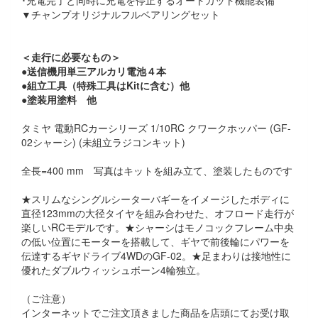
▼チャンプオリジナルフルベアリングセット
＜走行に必要なもの＞
●送信機用単三アルカリ電池４本
●組立工具（特殊工具はKitに含む）他
●塗装用塗料 他
タミヤ 電動RCカーシリーズ 1/10RC クワークホッパー (GF-
02シャーシ) (未組立ラジコンキット)
全長=400 mm 写真はキットを組み立て、塗装したものです
★スリムなシングルシーターバギーをイメージしたボディに
直径123mmの大径タイヤを組み合わせた、オフロード走行が
楽しいRCモデルです。★シャーシはモノコックフレーム中央
の低い位置にモーターを搭載して、ギヤで前後輪にパワーを
伝達するギヤドライブ4WDのGF-02。★足まわりは接地性に
優れたダブルウィッシュボーン4輪独立。
（ご注意）
インターネットでご注文頂きました商品を店頭にてお受け取