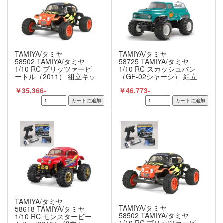
TAMIYA/タミヤ
TAMIYA/タミヤ
58502 TAMIYA/タミヤ
58725 TAMIYA/タミヤ
1/10 RC ブリッツァービ
1/10 RC スカッシュバン
ートル（2011） 組立キッ
（GF-02シャーシ） 組立
ト+サンワ：MX-6 コンピ
キット+サンワ：MX-6 コ
￥35,366-
￥46,773-
ュータプロポ付きオリジ
ンピュータプロポ付きオ
ナルフルセット+オリジナ
リジナルフルセット+オリ
ルフルベアリングセット
ジナルフルベアリングセ
（未組立） ≪ラジコン≫
ット （未組立） ≪ラジコ
ン≫
TAMIYA/タミヤ
TAMIYA/タミヤ
58618 TAMIYA/タミヤ
58502 TAMIYA/タミヤ
1/10 RC モンスタービー
1/10 RC ブリッツァービ