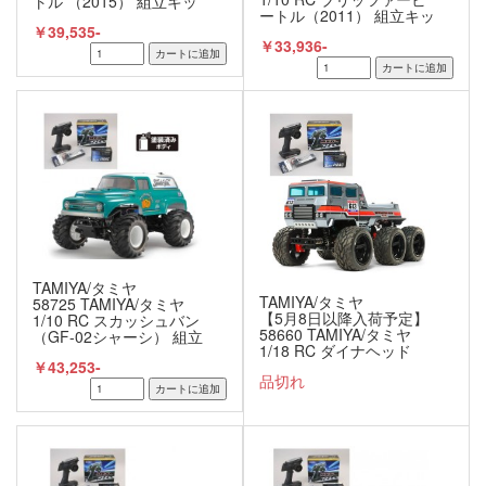
トル （2015） 組立キッ
ートル（2011） 組立キッ
ト+サンワ：MX-6 コンピ
ト+サンワ：MX-6 コンピ
￥39,535-
ュータプロポ付きオリジ
￥33,936-
ュータプロポ付きオリジ
ナルフルセット+オリジナ
ナルフルセット （未組
ルフルベアリングセット
立） ≪ラジコン≫
（未組立） ≪ラジコン≫
TAMIYA/タミヤ
TAMIYA/タミヤ
58725 TAMIYA/タミヤ
【5月8日以降入荷予定】
1/10 RC スカッシュバン
58660 TAMIYA/タミヤ
（GF-02シャーシ） 組立
1/18 RC ダイナヘッド
キット+サンワ：MX-6 コ
6x6（G6-01TRシャー
￥43,253-
ンピュータプロポ付きオ
品切れ
シ） 組立キット+サン
リジナルフルセット （未
ワ：MX-6 コンピュータプ
組立） ≪ラジコン≫
ロポ付きオリジナルフル
セット （未組立） ≪ラジ
コン≫