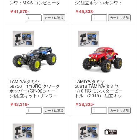
ンワ：MX-6 コンピュータ
シ)組立キット+サンワ：
プロポ付きオリジナルフ
MX-6 コンピュータプロポ
￥41,570-
￥45,838-
ルセット （未組立） ≪ラ
付きオリジナルフルセッ
ジコン≫
ト+オリジナルフルベアリ
ングセット（未組立） ≪
ラジコン≫
TAMIYA/タミヤ
TAMIYA/タミヤ
58756 1/10RC クワーク
58618 TAMIYA/タミヤ
ホッパー (GF-02シャー
1/10 RC モンスタービー
シ)組立キット+サンワ：
トル （2015） 組立キッ
MX-6 コンピュータプロポ
ト+サンワ：MX-6 コンピ
￥42,318-
￥38,325-
付きオリジナルフルセッ
ュータプロポ付きオリジ
ト（未組立） ≪ラジコン
ナルフルセット （未組
≫
立） ≪ラジコン≫