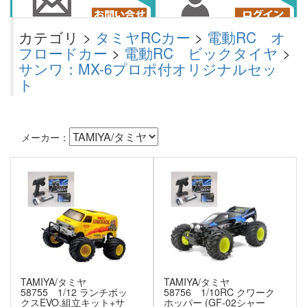
カテゴリ >
タミヤRCカー
>
電動RC オ
フロードカー
>
電動RC ビックタイヤ
>
サンワ：MX-6プロポ付オリジナルセッ
ト
メーカー：
TAMIYA/タミヤ
TAMIYA/タミヤ
58755 1/12 ランチボッ
58756 1/10RC クワーク
クスEVO.組立キット+サ
ホッパー (GF-02シャー