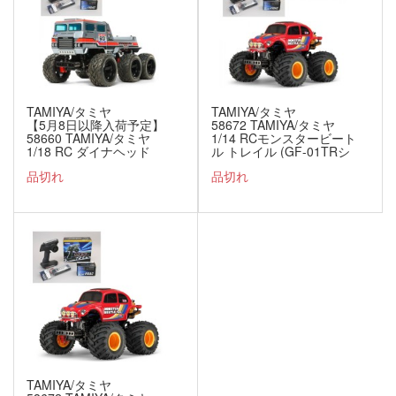
TAMIYA/タミヤ
TAMIYA/タミヤ
【5月8日以降入荷予定】
58672 TAMIYA/タミヤ
58660 TAMIYA/タミヤ
1/14 RCモンスタービート
1/18 RC ダイナヘッド
ル トレイル (GF-01TRシ
6x6（G6-01TRシャー
ャーシ) 組立キット+サン
品切れ
品切れ
シ） 組立キット+サン
ワ：MX-6 コンピュータプ
ワ：MX-6 コンピュータプ
ロポ付きオリジナルフル
ロポ付きオリジナルフル
セット+オリジナルフルベ
セット+オリジナルフルベ
アリングセット （未組
アリングセット （未組
立） ≪ラジコン≫
立） ≪ラジコン≫
TAMIYA/タミヤ