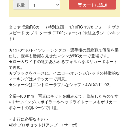
数量
カートに追加
タミヤ 電動RCカー（特別企画） 1/10RC 1978 フォード ザク
スピード カプリ ターボ (TT02シャーシ) (未組立ラジコンキッ
ト)
★1978年のドイツレーシングカー選手権の最終戦で優勝を果
たし、翌年も活躍を見せたマシンがRCカーで登場です。
★ロー＆ワイドの迫力あふれるフォルムをポリカーボネート
で再現。
★ブラックをベースに、イエロー/オレンジ/レッドの特徴的な
マーキングはステッカーで用意。
★シャーシはコントローラブルなシャフト4WDのTT-02。
全長=488 mm 写真はキットを組み立て、塗装したものです
※リヤウイング/スポイラーやヘッドライトケースもポリカー
ボネートの別パーツで用意。
＜走行に必要なもの＞
●2chプロポセット(1アンプ・1サーボ)