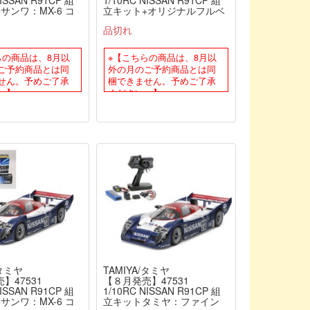
NISSAN R91CP 組
1/10RC NISSAN R91CP 組
サンワ：MX-6 コ
立キット+オリジナルフルベ
タプロポ付きオリ
アリングセット（未組立）
品切れ
セット(HVS702
≪ラジコン≫
様)（未組立） ≪ラ
らの商品は、8月以
※【こちらの商品は、8月以
ご予約商品とは同
外の月のご予約商品とは同
せん。予めご了承
梱できません。予めご了承
。】
ください。】
/タミヤ
TAMIYA/タミヤ
】47531
【８月発売】47531
NISSAN R91CP 組
1/10RC NISSAN R91CP 組
サンワ：MX-6 コ
立キットタミヤ：ファイン