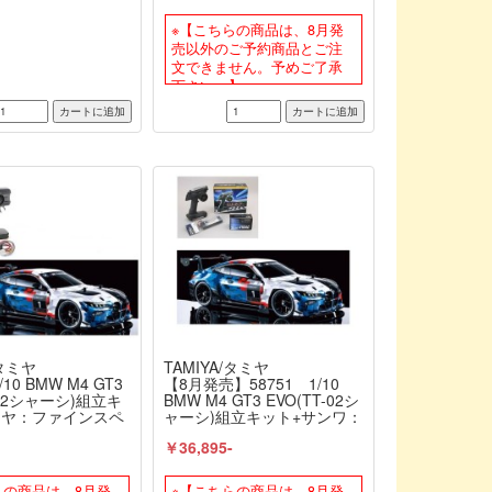
未組立） ≪ラジコ
C特別企画】
※【こちらの商品は、8月発
売以外のご予約商品とご注
文できません。予めご了承
下さい。】
/タミヤ
TAMIYA/タミヤ
/10 BMW M4 GT3
【8月発売】58751 1/10
-02シャーシ)組立キ
BMW M4 GT3 EVO(TT-02シ
ミヤ：ファインスペ
ャーシ)組立キット+サンワ：
動RCドライブセット
MX-6 コンピュータプロポ付
-
￥36,895-
） ≪ラジコン≫
きオリジナルフルセット
（未組立） ≪ラジコン≫
らの商品は、8月発
※【こちらの商品は、8月発