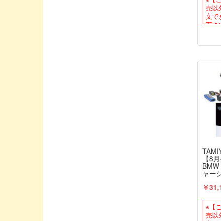
売以
Boost RC/ブーストアールシー
文で
CAPITAL / キャピタル
下さ
CARTEN/カーテン
CHARGE/チャージ
CHEVRON MODELS/シェブロンモデル
CORE-RC/コア・アールシー
COSMO ENERGY/コスモエナジー
CREATEX COLORS/クリテックスカラ
ー
CRRC-PRO
TAMI
DESTINY/デスティニー
【8月
BMW 
DJI
ャー
ファイ
DU-BRO/デュブロ
￥31,
ライ
ルベ
DYプロダクト
立）
※【
EDS/イーディエス
売以