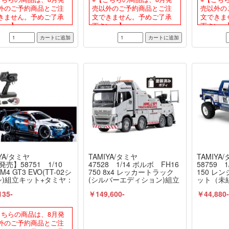
≫
外のご予約商品とご注
売以外のご予約商品とご注
売以外の
きません。予めご了承
文できません。予めご了承
文できま
い。】
下さい。】
下さい。
YA/タミヤ
TAMIYA/タミヤ
TAMIYA
発売】58751 1/10
47528 1/14 ボルボ FH16
58759 1
M4 GT3 EVO(TT-02シ
750 8x4 レッカートラック
150 レン
シ)組立キット+タミヤ：
(シルバーエディション)組立
ット（未
ンスペック 電動RCド
キット（未組立） ≪ラジコ
≫
135-
￥149,600-
￥44,880
ブセット+オリジナルフ
ン≫
アリングセット（未組
 ≪ラジコン≫
こちらの商品は、8月発
外のご予約商品とご注