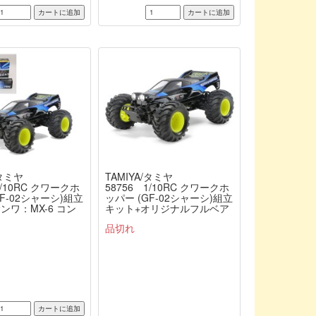
/タミヤ
TAMIYA/タミヤ
1/10RC クワークホ
58756 1/10RC クワークホ
GF-02シャーシ)組立
ッパー (GF-02シャーシ)組立
ンワ：MX-6 コン
キット+オリジナルフルベア
プロポ付きオリジ
リングセット（未組立） ≪
-
品切れ
セット（未組立）
ラジコン≫
ン≫