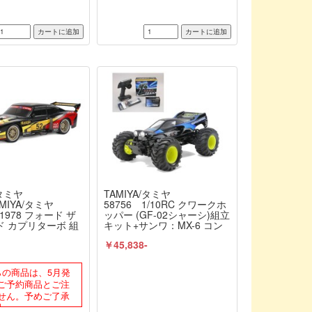
/タミヤ
TAMIYA/タミヤ
TAMIYA/タミヤ
58756 1/10RC クワークホ
 1978 フォード ザ
ッパー (GF-02シャーシ)組立
ド カプリターボ 組
キット+サンワ：MX-6 コン
（TT-02シャー
ピュータプロポ付きオリジ
-
￥45,838-
C特別企画】 （未
ナルフルセット+オリジナル
≪ラジコン≫
フルベアリングセット（未
組立） ≪ラジコン≫
らの商品は、5月発
ご予約商品とご注
せん。予めご了承
】