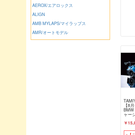
AEROX/エアロックス
ALIGN
AMB MYLAPS/マイラップス
AMR/オートモデル
ARROWMAX/アローマックス
ASSOCIATED/アソシエーテッド
ATLAS/アトラス（ミワホビー）
AUTO MODEL/オートモデル
AXIAL/アキシャル
AXON/アクソン
Asuka Create/アスカクリエート
TAMI
Avalon/アバロン
【8月
BMW 
BLITZ/ブリッツ
ャー
立）
￥15,
BankyRC/ホビーエイド
Blade Racing/ブレードレーシング
※【