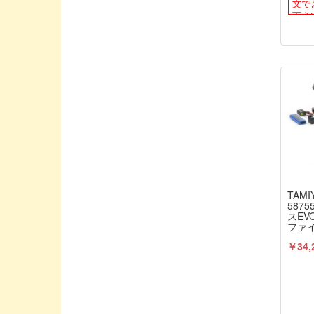
文で
ENYA / 塩谷製作所
下さ
EXO DESIGN/エクソデザイン
EXceed/エクシード
East/イースト
FAN RC/ファンアールシー
FLYSKY/フライスカイ
FUTABA PROPO / 双葉電子工業
G-FORCE/ジーフォース
GAUI
TAMI
Geek/ジーク
587
スEV
Gizumo/ギズモ
ファイ
ライ
G★STYLE / ジースタイル
￥34,
ラジ
HASI TUNED/YURUGIX
HIRO SEIKO/ヒロセイコー
HONEST/オネスト