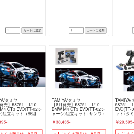
≫【RC特別企画】
セット（
ン≫【R
YA/タミヤ
TAMIYA/タミヤ
TAMIYA
発売】58751 1/10
【8月発売】58751 1/10
58751 1
M4 GT3 EVO(TT-02シ
BMW M4 GT3 EVO(TT-02シ
EVO(TT
シ)組立キット（未組
ャーシ)組立キット+サンワ：
ット+タ
 ≪ラジコン≫
MX-6 コンピュータプロポ付
ック 電
895-
￥38,435-
￥29,595
きオリジナルフルセット+オ
（未組立
リジナルフルベアリングセ
ット（未組立） ≪ラジコン
こちらの商品は、8月発
※【こちらの商品は、8月発
※【こち