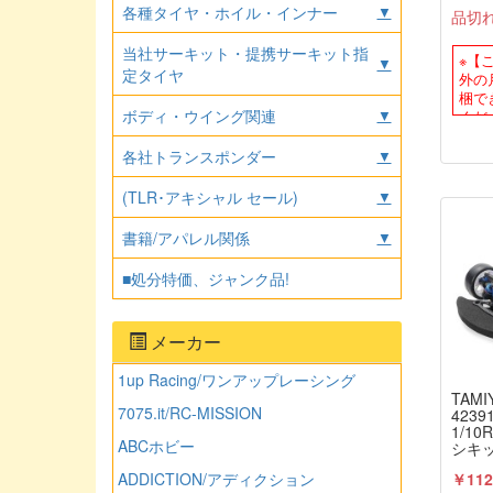
コン
各種タイヤ・ホイル・インナー
▼
品切
当社サーキット・提携サーキット指
※【
▼
定タイヤ
外の
梱で
ボディ・ウイング関連
▼
くだ
各社トランスポンダー
▼
(TLR･アキシャル セール)
▼
書籍/アパレル関係
▼
■処分特価、ジャンク品!
メーカー
1up Racing/ワンアップレーシング
TAMI
7075.it/RC-MISSION
423
1/10
ABCホビー
シキッ
コン
￥112
ADDICTION/アディクション