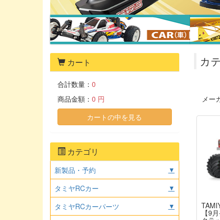
カテ
カート
合計数量：
0
商品金額：
0 円
メー
カートの中を見る
カテゴリ
新製品・予約
▼
タミヤRCカー
▼
TAMI
タミヤRCカーパーツ
▼
【9月