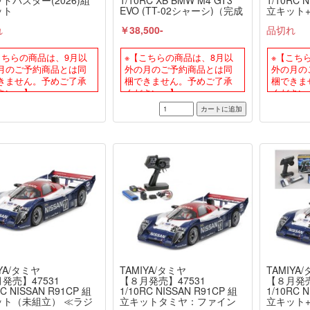
ドバスター(2026)組
1/10RC XB BMW M4 GT3
1/10RC 
ット
EVO (TT-02シャーシ)（完成
立キット+
モデル）≪ラジコン≫
ンピュー
れ
￥38,500-
品切れ
ジナルフル
サーボ仕
ジコン≫
こちらの商品は、9月以
※【こちらの商品は、8月以
※【こち
月のご予約商品とは同
外の月のご予約商品とは同
外の月の
きません。予めご了承
梱できません。予めご了承
梱できま
さい。】
ください。】
ください
YA/タミヤ
TAMIYA/タミヤ
TAMIYA
発売】47531
【８月発売】47531
【８月発売
RC NISSAN R91CP 組
1/10RC NISSAN R91CP 組
1/10RC 
ット（未組立） ≪ラジ
立キットタミヤ：ファイン
立キット+