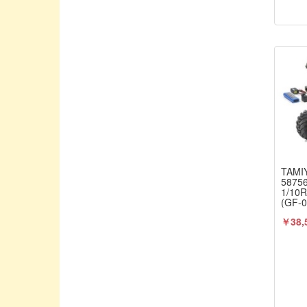
HPIジャパン
HRC/エッチアールシー
HUDY/ヒューディー
Hitec/ハイテック
HobbyPro/ホビープロ
IELASI TUNED/YURUGIX
IM / アイエムホビープロダクト
INFINTY/インフィニティ
TAMI
INTEGRA/インテグラ
5875
1/1
JConcepts / ジェイコンセプト
(GF
+タ
JOLT PRODUCTS/ジョルトプロダクト
￥38,
電動
リジ
JPTEST
ット
≫
Jconcepts / ジェイコンセプト
K&S / ケイアンドエス
KAWADA/川田模型