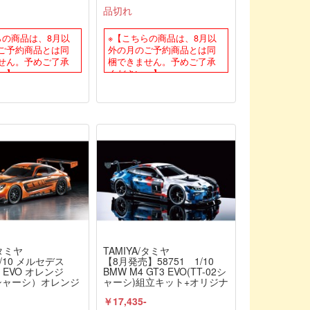
タプロポ付きオリ
スペック 電動RCドライブセ
品切れ
セット(HVS702
ット+オリジナルフルベアリ
様)+オリジナルフル
ングセット（未組立） ≪ラ
グセット（未組
ジコン≫
らの商品は、8月以
※【こちらの商品は、8月以
ラジコン≫
ご予約商品とは同
外の月のご予約商品とは同
せん。予めご了承
梱できません。予めご了承
。】
ください。】
/タミヤ
TAMIYA/タミヤ
1/10 メルセデス
【8月発売】58751 1/10
3 EVO オレンジ
BMW M4 GT3 EVO(TT-02シ
2シャーシ）オレンジ
ャーシ)組立キット+オリジナ
ボディ 組立キット
ルフルベアリングセット
-
￥17,435-
ナルフルベアリング
（未組立） ≪ラジコン≫