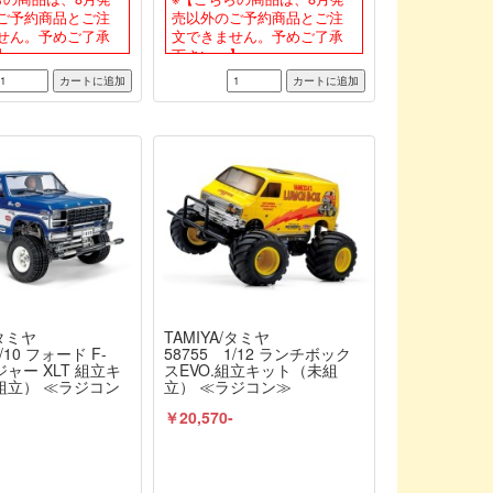
ご予約商品とご注
売以外のご予約商品とご注
せん。予めご了承
文できません。予めご了承
】
下さい。】
/タミヤ
TAMIYA/タミヤ
/10 フォード F-
58755 1/12 ランチボック
ジャー XLT 組立キ
スEVO.組立キット（未組
組立） ≪ラジコン
立） ≪ラジコン≫
-
￥20,570-