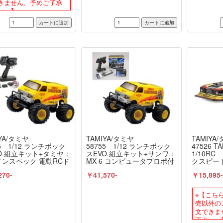
きません。予めご了承
い。】
YA/タミヤ
TAMIYA/タミヤ
TAMIYA
55 1/12 ランチボック
58755 1/12 ランチボック
47526 
O.組立キット+タミヤ：
スEVO.組立キット+サンワ：
1/10RC
ンスペック 電動RCド
MX-6 コンピュータプロポ付
クスピー
ブセット（未組立） ≪
きオリジナルフルセット
立キット 
270-
￥41,570-
￥15,895
コン≫
（未組立） ≪ラジコン≫
シ） 【R
組立） 
※【こち
売以外の
文できま
下さい。