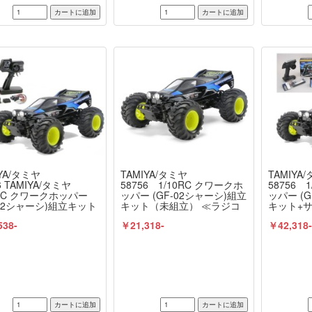
YA/タミヤ
TAMIYA/タミヤ
TAMIYA
6 TAMIYA/タミヤ
58756 1/10RC クワークホ
58756 
0RC クワークホッパー
ッパー (GF-02シャーシ)組立
ッパー (
-02シャーシ)組立キット
キット（未組立） ≪ラジコ
キット+サ
ミヤ：ファインスペック
ン≫
ピュータ
538-
￥21,318-
￥42,318
RCドライブセット+オ
ナルフル
ナルフルベアリングセ
≪ラジコ
（未組立） ≪ラジコン