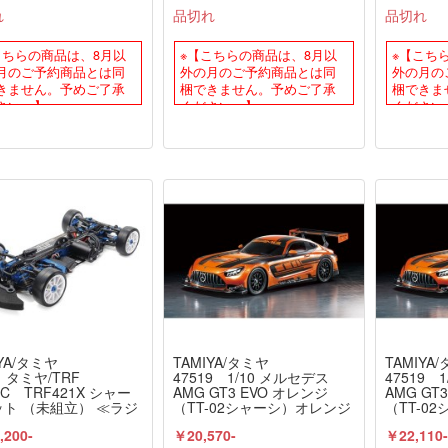
≫
スペック 電動RCドライブセ
ンピュー
れ
品切れ
品切れ
ット（未組立） ≪ラジコン
ジナルフル
≫
サーボ仕
ベアリン
こちらの商品は、8月以
※【こちらの商品は、8月以
※【こち
立） ≪
月のご予約商品とは同
外の月のご予約商品とは同
外の月の
きません。予めご了承
梱できません。予めご了承
梱できま
さい。】
ください。】
ください
YA/タミヤ
TAMIYA/タミヤ
TAMIYA
91 タミヤ/TRF
47519 1/10 メルセデス
47519 
RC TRF421X シャー
AMG GT3 EVO オレンジ
AMG GT
ト （未組立） ≪ラジ
（TT-02シャーシ）オレンジ
（TT-0
≫
塗装済みボディ 組立キット
塗装済み
,200-
￥20,570-
￥22,110
（未組立） ≪ラジコン
+オリジ