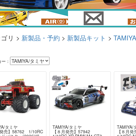
ゴリ >
新製品・予約
>
新製品キット
>
TAMIY
カー：
YA/タミヤ
TAMIYA/タミヤ
TAMIYA
発売】58762 1/10RC
【８月発売】57942
【８月発売