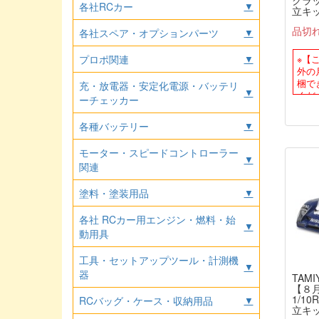
クラッ
各社RCカー
▼
立キ
品切
各社スペア・オプションパーツ
▼
プロポ関連
▼
※【
外の
梱で
充・放電器・安定化電源・バッテリ
▼
くだ
ーチェッカー
各種バッテリー
▼
モーター・スピードコントローラー
▼
関連
塗料・塗装用品
▼
各社 RCカー用エンジン・燃料・始
▼
動用具
工具・セットアップツール・計測機
▼
器
TAMI
【８月
1/10
RCバッグ・ケース・収納用品
▼
立キ