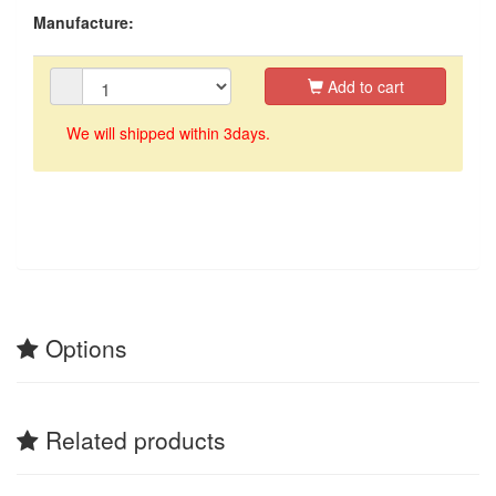
Manufacture:
Add to cart
We will shipped within 3days.
Options
Related products