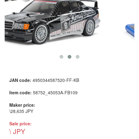
JAN code:
4950344587520-FF-KB
Item code:
58752_45053A-FB109
Maker price:
\28,635 JPY
Sale price:
\ JPY