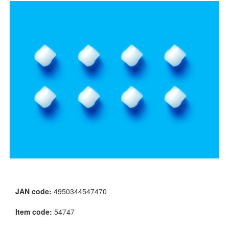
JAN code:
4950344547470
Item code:
54747