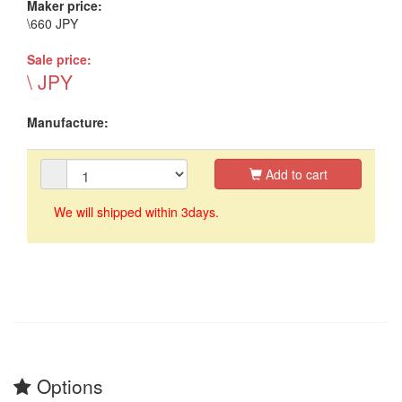
Maker price:
\660 JPY
Sale price:
\ JPY
Manufacture:
Add to cart
We will shipped within 3days.
Options