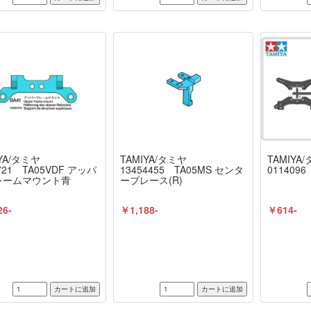
YA/タミヤ
TAMIYA/タミヤ
TAMIYA
721 TA05VDF アッパ
13454455 TA05MS センタ
011409
レームマウント青
ーブレース(R)
26-
￥1,188-
￥614-