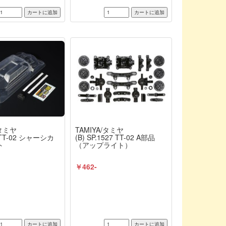
/タミヤ
TAMIYA/タミヤ
 TT-02 シャーシカ
(B) SP.1527 TT-02 A部品
ト
（アップライト）
￥462-