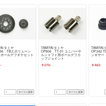
YA/タミヤ
TAMIYA/タミヤ
TAMIYA
1256 TBエボリューシ
OP806 TT-01 ユニバーサ
OP.342
5 ボールデフギヤセット
ルシャフト用ボールデフカ
ンギヤー
ップジョイント
-
￥270-
￥462-