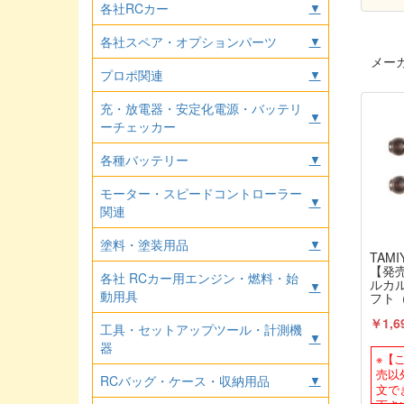
各社RCカー
▼
各社スペア・オプションパーツ
▼
メー
プロポ関連
▼
充・放電器・安定化電源・バッテリ
▼
ーチェッカー
各種バッテリー
▼
モーター・スピードコントローラー
▼
関連
塗料・塗装用品
▼
TAMI
【発売
各社 RCカー用エンジン・燃料・始
ルカ
▼
動用具
フト
（44
￥1,6
工具・セットアップツール・計測機
▼
器
※【
売以
RCバッグ・ケース・収納用品
▼
文で