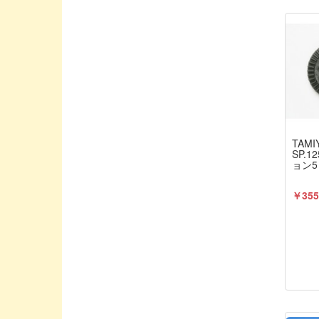
Boost RC/ブーストアールシー
CAPITAL / キャピタル
CARTEN/カーテン
CHARGE/チャージ
CHEVRON MODELS/シェブロンモデル
CORE-RC/コア・アールシー
COSMO ENERGY/コスモエナジー
TAMI
SP.
CREATEX COLORS/クリテックスカラ
ョン
ー
￥355
CRRC-PRO
DESTINY/デスティニー
DJI
DU-BRO/デュブロ
DYプロダクト
EDS/イーディエス