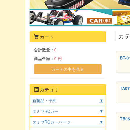
カテ
カート
合計数量：
0
BT-
商品金額：
0 円
カートの中を見る
TA0
カテゴリ
新製品・予約
▼
タミヤRCカー
▼
TB0
タミヤRCカーパーツ
▼