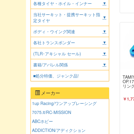
下さ
各種タイヤ・ホイル・インナー
▼
当社サーキット・提携サーキット指
▼
定タイヤ
ボディ・ウイング関連
▼
各社トランスポンダー
▼
(TLR･アキシャル セール)
▼
書籍/アパレル関係
▼
■処分特価、ジャンク品!
TAMI
OP.1
リン
メーカー
￥1,7
1up Racing/ワンアップレーシング
7075.it/RC-MISSION
ABCホビー
ADDICTION/アディクション