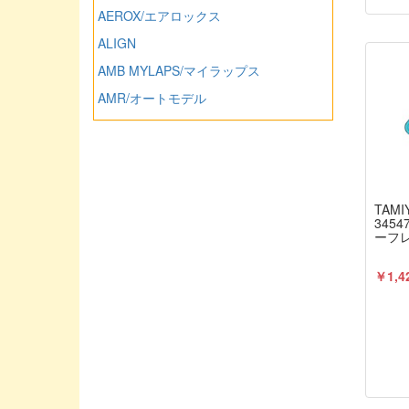
AEROX/エアロックス
ALIGN
AMB MYLAPS/マイラップス
AMR/オートモデル
ARROWMAX/アローマックス
ASSOCIATED/アソシエーテッド
ATLAS/アトラス（ミワホビー）
AUTO MODEL/オートモデル
TAMI
3454
AXIAL/アキシャル
ーフ
AXON/アクソン
￥1,4
Asuka Create/アスカクリエート
Avalon/アバロン
BLITZ/ブリッツ
BankyRC/ホビーエイド
Blade Racing/ブレードレーシング