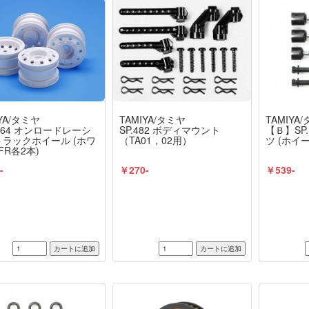
YA/タミヤ
TAMIYA/タミヤ
TAMIYA
1964 オンロードレーシ
SP.482 ボディマウント
【Ｂ】SP.1
ラックホイール (ホワ
（TA01，02用）
ツ (ホイ
FR各2本)
-
￥270-
￥539-