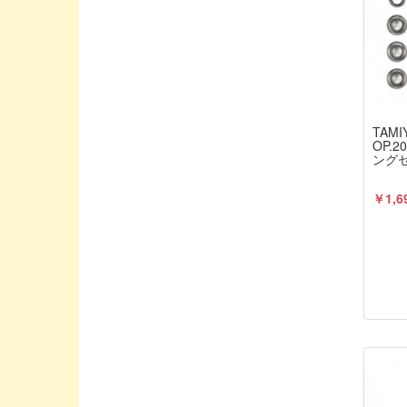
HPIジャパン
HRC/エッチアールシー
HUDY/ヒューディー
Hitec/ハイテック
HobbyPro/ホビープロ
TAMI
OP.2
IELASI TUNED/YURUGIX
ング
IM / アイエムホビープロダクト
￥1,6
INFINTY/インフィニティ
INTEGRA/インテグラ
JConcepts / ジェイコンセプト
JOLT PRODUCTS/ジョルトプロダクト
JPTEST
Jconcepts / ジェイコンセプト
K&S / ケイアンドエス
KAWADA/川田模型