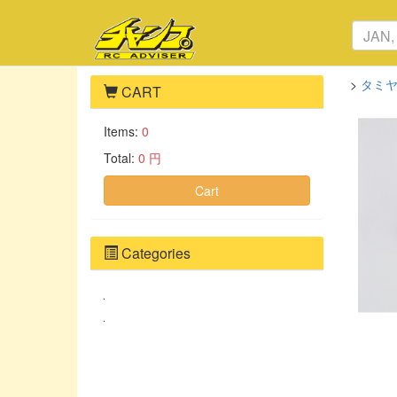
>
タミヤ
CART
Items:
0
Total:
0 円
Cart
Categories