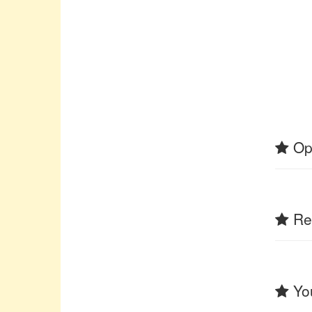
Op
Rel
You