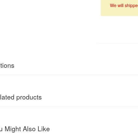
We will shippe
tions
ated products
 Might Also Like