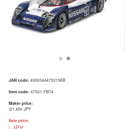
JAN code:
4950344475315KB
Item code:
47531-FB74
Maker price:
\21,450 JPY
Sale price:
\ JPY