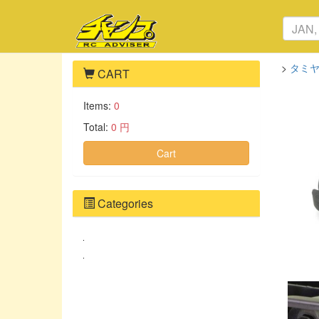
>
タミヤ
CART
Items:
0
Total:
0 円
Cart
Categories