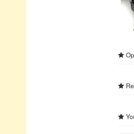
Op
Rel
You