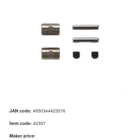
JAN code:
4950344423576
Item code:
42357
Maker price: