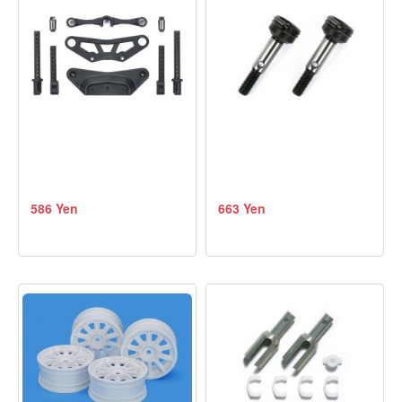
586 Yen
663 Yen