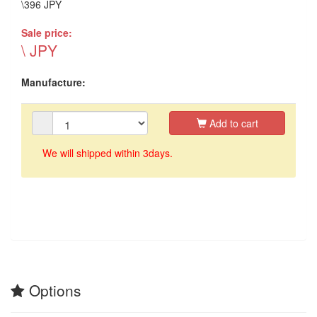
\396 JPY
Sale price:
\ JPY
Manufacture:
Add to cart
We will shipped within 3days.
Options