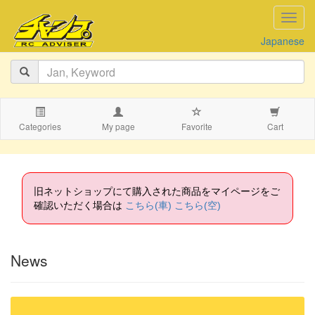
navig
Japanese
Categories
My page
Favorite
Cart
旧ネットショップにて購入された商品をマイページをご
確認いただく場合は
こちら(車)
こちら(空)
News