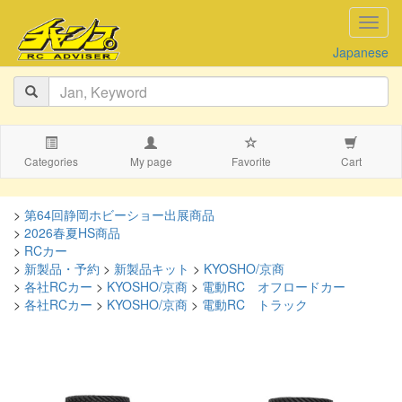
navig
Japanese
Categories
My page
Favorite
Cart
>
第64回静岡ホビーショー出展商品
>
2026春夏HS商品
>
RCカー
>
新製品・予約
>
新製品キット
>
KYOSHO/京商
>
各社RCカー
>
KYOSHO/京商
>
電動RC オフロードカー
>
各社RCカー
>
KYOSHO/京商
>
電動RC トラック