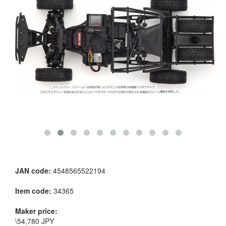
JAN code:
4548565522194
Item code:
34365
Maker price:
\54,780 JPY