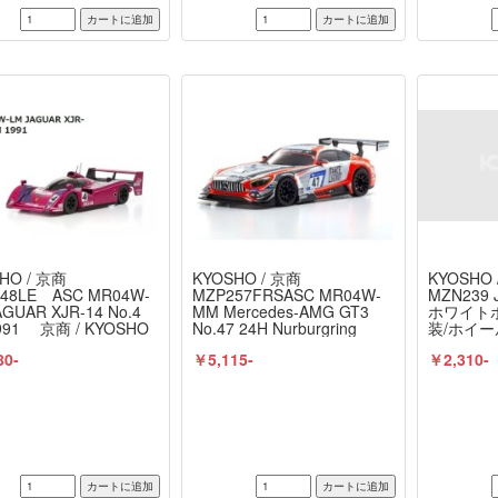
HO / 京商
KYOSHO / 京商
KYOSHO 
48LE ASC MR04W-
MZP257FRSASC MR04W-
MZN239 
AGUAR XJR-14 No.4
MM Mercedes-AMG GT3
ホワイト
991 京商 / KYOSHO
No.47 24H Nurburgring
装/ホイール
2018 京商 / KYOSHO
KYOSHO
80-
￥5,115-
￥2,310-