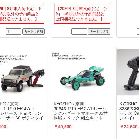
31P+付 京商 / KYOSHO
KT-231P+付 京商 / KYOSHO
026年8月末入荷予定 予
【2026年8月末入荷予定 予
※8月以外の予約商品と
約 ※8月以外の予約商品と
梱発送できません。】
は同梱発送できません。】
HO / 京商
KYOSHO / 京商
KYOSHO 
T1 1/10 EP 4WD
30646 1/10 EP 2WDレーシ
32362C
0 シリーズ トヨタ ラン
ングバギー トマホーク85世
セデス C
ーザー 60 ボディタイ
界戦スペック 組立キット
ジャイロユ
 レディセット 京商 /
京商 / KYOSHO
付 レデ
100-
￥49,500-
￥24,640
SHO
定モデル M
KYOSHO