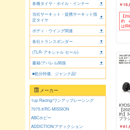
TRD
各種タイヤ・ホイル・インナー
▼
￥19,
エロー
KYOS
当社サーキット・提携サーキット指
【2
▼
定タイヤ
約 
は同
ボディ・ウイング関連
▼
各社トランスポンダー
▼
(TLR･アキシャル セール)
▼
書籍/アパレル関係
▼
■処分特価、ジャンク品!
メーカー
1up Racing/ワンアップレーシング
KYOS
7075.it/RC-MISSION
【20
約】34
ABCホビー
ブラシ
ーシ
￥61,
ADDICTION/アディクション
ノNE