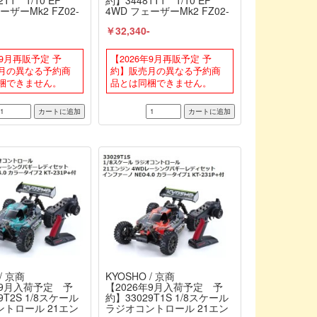
T1 1/10 EP
約】34481T1 1/10 EP
ーザーMk2 FZ02-
4WD フェーザーMk2 FZ02-
ダットサン240Zラリ
R スバル インプレッサ WRC
-
￥32,340-
セット 京商 /
2002 レディセット 京商 /
KYOSHO
年9月再販予定 予
【2026年9月再販予定 予
月の異なる予約商
約】販売月の異なる予約商
梱できません。
品とは同梱できません。
/ 京商
KYOSHO / 京商
年9月入荷予定 予
【2026年9月入荷予定 予
9T2S 1/8スケール
約】33029T1S 1/8スケール
トロール 21エン
ラジオコントロール 21エン