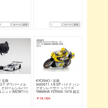
/ 京商
KYOSHO / 京商
RG-T ザウバーメル
34936T1 1/8 EP バイク ハン
9 クロームシルバー
グオンレーサー シリーズ
ニット(MZW711)
YAMAHA YZR500 1978 組立
ィセット 東海模型限
キット 京商 / KYOSHO
-
￥19,184-
R-04W-LM 京商 /