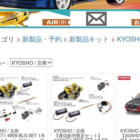
ゴリ >
新製品・予約
>
新製品キット
>
KYOS
カー：
HO / 京商
KYOSHO / 京商
KYOSHO 
6T1-WEB-BLS-SET 1/8
【通信販売限定セット】
【2026