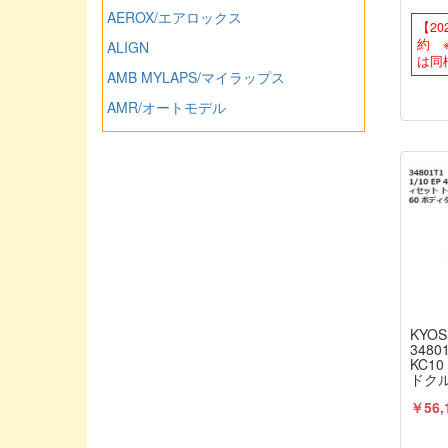
KT-2
AEROX/エアロックス
【2
約 
ALIGN
は同
AMB MYLAPS/マイラップス
AMR/オートモデル
ARROWMAX/アローマックス
ASSOCIATED/アソシエーテッド
ATLAS/アトラス（ミワホビー）
AUTO MODEL/オートモデル
AXIAL/アキシャル
AXON/アクソン
Asuka Create/アスカクリエート
KYOS
Avalon/アバロン
34801
KC1
BLITZ/ブリッツ
ドクル
プ 1
￥56,
BankyRC/ホビーエイド
KYO
Blade Racing/ブレードレーシング