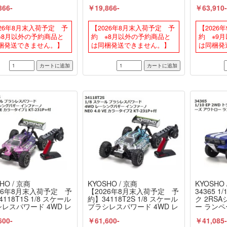
 エアロ ライトニングイ
TRD エアロ ホワイトメタリ
ジン 4W
866-
￥19,866-
￥63,910
 レディセット 京商 /
ック レディセット 京商 /
レディセ
HO 京商 / KYOSHO
KYOSHO
NEO 4.
231P+付
026年8月末入荷予定 予
【2026年8月末入荷予定 予
【2026
※8月以外の予約商品と
約 ※8月以外の予約商品と
約 ※9
梱発送できません。】
は同梱発送できません。】
は同梱発
HO / 京商
KYOSHO / 京商
KYOSHO 
26年8月末入荷予定 予
【2026年8月末入荷予定 予
34365 1
118T1S 1/8 スケール
約】34118T2S 1/8 スケール
ク 2RS
レスパワード 4WD レ
ブラシレスパワード 4WD レ
ー ランペ
ングバギー インファー
ーシングバギー インファー
商 / KYO
600-
￥61,600-
￥41,085
O4.0VE カラータイプ1
ノNEO4.0VE カラータイプ2