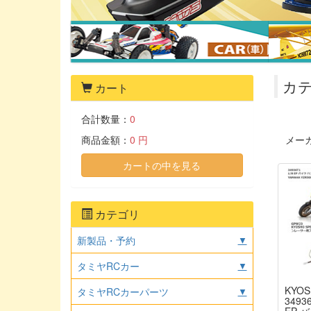
カテ
カート
合計数量：
0
商品金額：
0 円
メー
カートの中を見る
カテゴリ
新製品・予約
▼
タミヤRCカー
▼
KYOS
タミヤRCカーパーツ
▼
3493