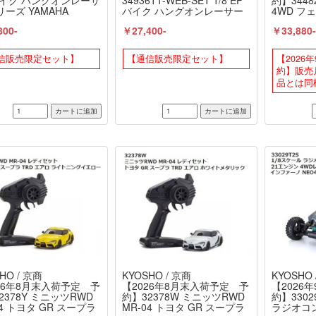
バイク ハングオンレーサ
34936T1-WEB-SET 1/8 EP
約】34482
リーズ YAMAHA
バイク ハングオンレーサー
4WD フェ
500 1978 通販限定セッ
シリーズ YAMAHA YZR500
R 1971
800-
￥27,400-
￥33,880
商 / KYOSHO
1978 通販限定セット 京商
ー レディ
/ KYOSHO
KYOSHO
信販売限定セット】
【通信販売限定セット】
【2026
約】販売
品とは同
HO / 京商
KYOSHO / 京商
KYOSHO 
26年8月末入荷予定 予
【2026年8月末入荷予定 予
【2026
2378Y ミニッツRWD
約】32378W ミニッツRWD
約】3302
04 トヨタ GR スープラ
MR-04 トヨタ GR スープラ
ラジオコン