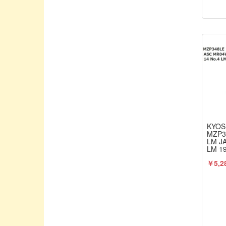
HPIジャパン
HRC/エッチアールシー
HUDY/ヒューディー
Hitec/ハイテック
HobbyPro/ホビープロ
IELASI TUNED/YURUGIX
IM / アイエムホビープロダクト
INFINTY/インフィニティ
KYOS
INTEGRA/インテグラ
MZP3
LM J
JConcepts / ジェイコンセプト
LM 1
JOLT PRODUCTS/ジョルトプロダクト
￥5,2
JPTEST
Jconcepts / ジェイコンセプト
K&S / ケイアンドエス
KAWADA/川田模型