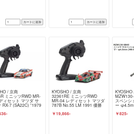
HO / 京商
KYOSHO / 京商
KYOSHO 
65R ミニッツRWD MR-
32361RE ミニッツRWD
MZW130
レディセット マツダ サ
MR-04 レディセット マツダ
スペンシ
RX-7 (SA22C) ”1979
787B No.55 LM 1991 優勝
ー φ4.5
 CAR No.77”” 完成
車 完成品 京商 /
商 / KYO
636-
￥19,866-
￥825-
商 / KYOSHO
KYOSHO(B)