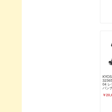
Boost RC/ブーストアールシー
CAPITAL / キャピタル
CARTEN/カーテン
CHARGE/チャージ
CHEVRON MODELS/シェブロンモデル
CORE-RC/コア・アールシー
COSMO ENERGY/コスモエナジー
CREATEX COLORS/クリテックスカラ
ー
CRRC-PRO
KYOS
DESTINY/デスティニー
323
04 
DJI
バンナ 
デイトナ
DU-BRO/デュブロ
￥20,
品 京
DYプロダクト
EDS/イーディエス