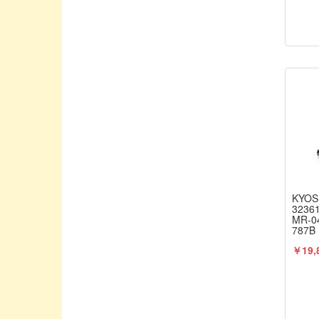
ENYA / 塩谷製作所
EXO DESIGN/エクソデザイン
EXceed/エクシード
East/イースト
FAN RC/ファンアールシー
FLYSKY/フライスカイ
FUTABA PROPO / 双葉電子工業
G-FORCE/ジーフォース
GAUI
KYOS
Geek/ジーク
323
MR-
Gizumo/ギズモ
787B
品 京
G★STYLE / ジースタイル
￥19,
HASI TUNED/YURUGIX
HIRO SEIKO/ヒロセイコー
HONEST/オネスト