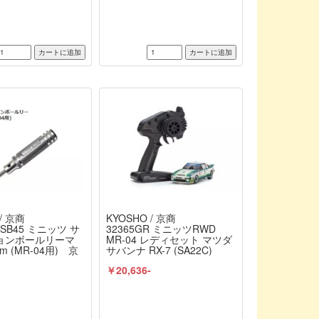
/ 京商
KYOSHO / 京商
-SB45 ミニッツ サ
32365GR ミニッツRWD
ョンボールリーマ
MR-04 レディセット マツダ
mm (MR-04用) 京
サバンナ RX-7 (SA22C)
SHO
”1979 デイトナ GTU クラス
￥20,636-
ウィナー No.7” 完成品 京
商 / KYOSHO