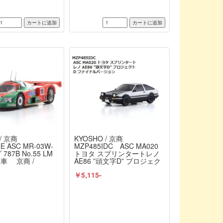
/ 京商
KYOSHO / 京商
E ASC MR-03W-
MZP485IDC ASC MA020
787B No.55 LM
トヨタ スプリンタートレノ
勝車 京商 /
AE86 ”頭文字D” プロジェク
B)
トD ファイナルバージョン
￥5,115-
京商 / KYOSHO