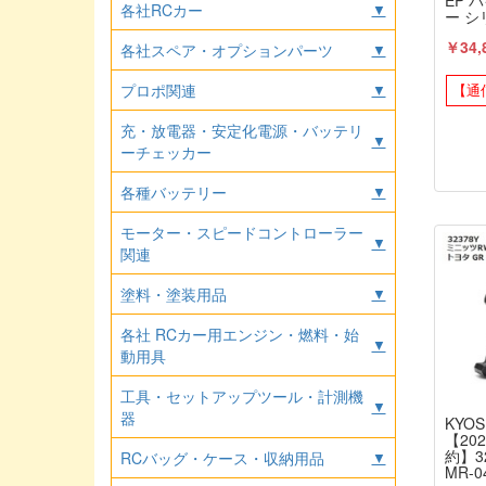
EP 
各社RCカー
▼
ー シ
YZR
￥34,
ト 京
各社スペア・オプションパーツ
▼
プロポ関連
▼
【通
充・放電器・安定化電源・バッテリ
▼
ーチェッカー
各種バッテリー
▼
モーター・スピードコントローラー
▼
関連
塗料・塗装用品
▼
各社 RCカー用エンジン・燃料・始
▼
動用具
工具・セットアップツール・計測機
▼
器
KYOS
【20
約】3
RCバッグ・ケース・収納用品
▼
MR-