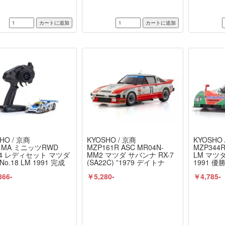
HO / 京商
KYOSHO / 京商
KYOSHO 
61MA ミニッツRWD
MZP161R ASC MR04N-
MZP344R
04 レディセット マツダ
MM2 マツダ サバンナ RX-7
LM マツダ 
 No.18 LM 1991 完成
(SA22C) ”1979 デイトナ
1991 優
商 / KYOSHO
CAR No.77”” 京商 /
KYOSHO(
866-
￥5,280-
￥4,785-
KYOSHO