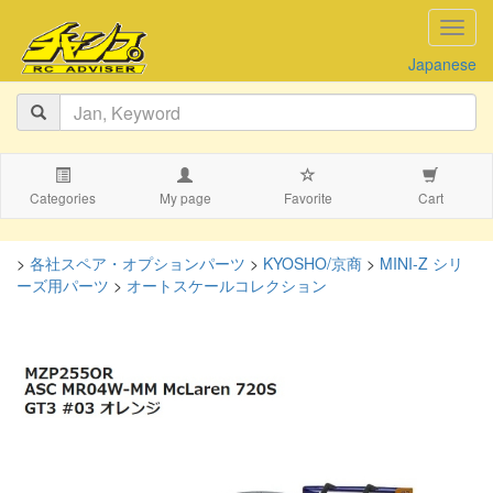
navig
Japanese
Categories
My page
Favorite
Cart
>
各社スペア・オプションパーツ
>
KYOSHO/京商
>
MINI-Z シリ
ーズ用パーツ
>
オートスケールコレクション