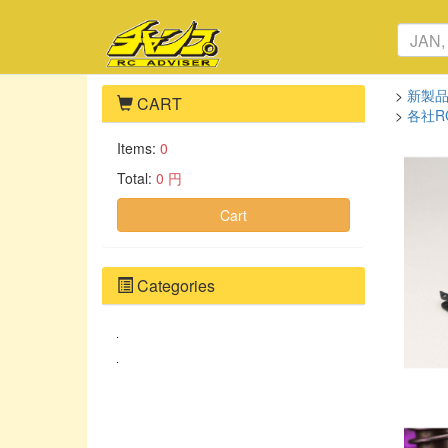
>
新製
CART
>
各社R
Items:
0
Total:
0 円
Cart
Categories