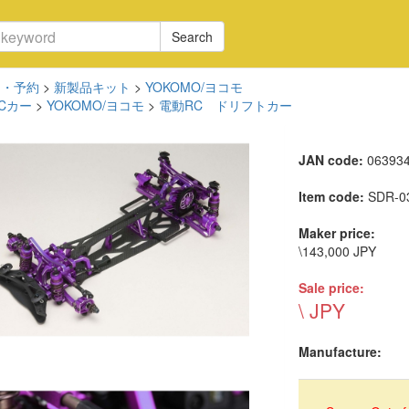
Search
品・予約
>
新製品キット
>
YOKOMO/ヨコモ
Cカー
>
YOKOMO/ヨコモ
>
電動RC ドリフトカー
JAN code:
06393
Item code:
SDR-0
Maker price:
\143,000 JPY
Sale price:
\ JPY
Manufacture: