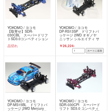
YOKOMO / ヨコモ
YOKOMO / ヨコモ
【取寄せ】SDR-
DP-RS13SP ドリフトパ
030CBL スーパードリフ
ッケージ 2WD オギノヤ
トSD3.0コンペティション
ニッサン シルエイティ サ
キット(ブルー)
ヤカスペシャル ボディ付
品切れ
￥26,224-
きキット
YOKOMO / ヨコモ
YOKOMO / ヨコモ
DP-MS15BL ドリフトパ
SDR-030CPI スーパード
ッケージ 2WD Mercury
リフト SD3.0 コンペティ