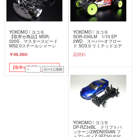
YOKOMO / ヨコモ
YOKOMO / ヨコモ
【取寄せ商品】MSR-
SOR-030LM 1/10 EP
020S マスタースピード
2WD スーパーオフロー
MS2.0スチールシャーシ
ド SO3.0 リミテッドエデ
仕様
ィション 組立キット
￥98,560-
品切れ
【取寄せ商品】
YOKOMO / ヨコモ
DP-RZ34BL ドリフトパ
ッケージ2WDNISSAN フ
ェアレディZ (RZ34)ボデ