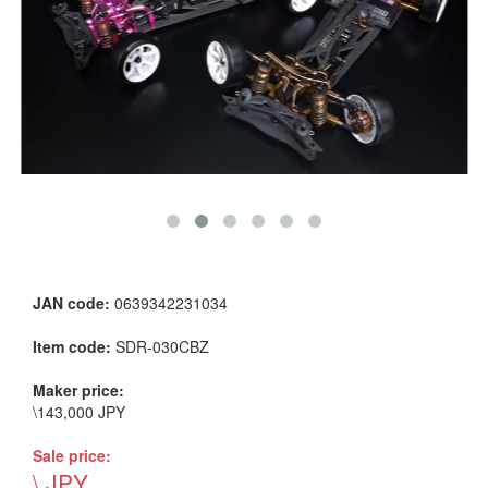
JAN code:
0639342231034
Item code:
SDR-030CBZ
Maker price:
\143,000 JPY
Sale price:
\ JPY