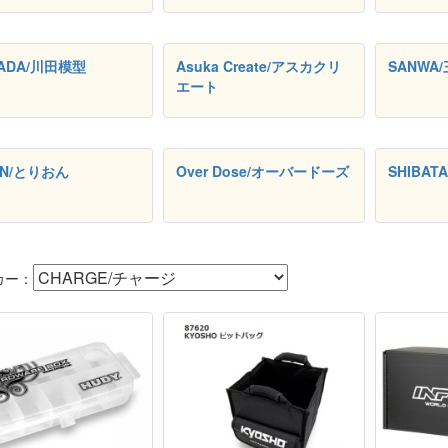
ADA/川田模型
Asuka Create/アスカクリ
SANWA
エート
ON/とりおん
Over Dose/オーバードーズ
SHIBA
カー：