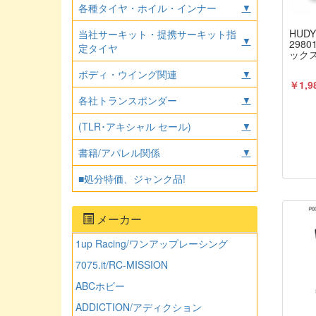
各種タイヤ・ホイル・インナー
▼
HUD
当社サーキット・提携サーキット指
▼
298
定タイヤ
ックス
ボディ・ウイング関連
▼
￥1,9
各社トランスポンダー
▼
(TLR･アキシャル セール)
▼
書籍/アパレル関係
▼
■処分特価、ジャンク品!
メーカー
1up Racing/ワンアップレーシング
7075.it/RC-MISSION
ABCホビー
ADDICTION/アディクション