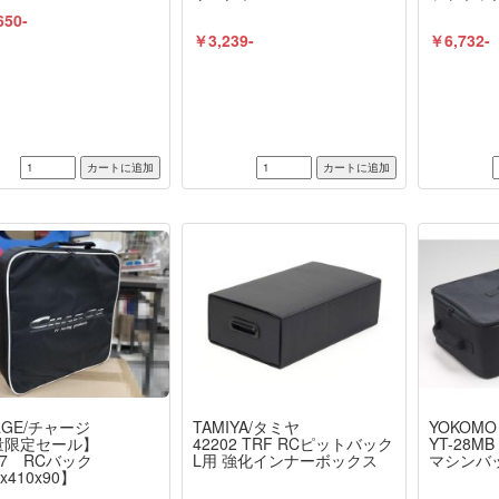
650-
￥3,239-
￥6,732-
RGE/チャージ
TAMIYA/タミヤ
YOKOMO
量限定セール】
42202 TRF RCピットバック
YT-28
77 RCバック
L用 強化インナーボックス
マシンバ
x410x90】