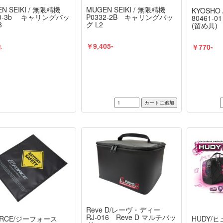
N SEIKI / 無限精機
MUGEN SEIKI / 無限精機
KYOSHO 
30-3b キャリングバッ
P0332-2B キャリングバッ
80461
3
グ L2
(留め具)
れ
￥9,405-
￥770-
Reve D/レーヴ・ディー
RJ-016 Reve D マルチバッ
ORCE/ジーフォース
HUDY/