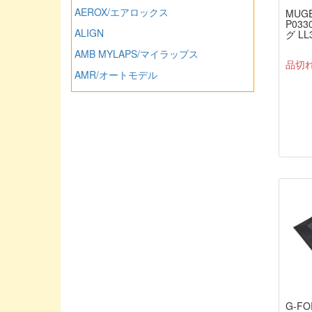
AEROX/エアロックス
MUGE
P03
ALIGN
グ LL
AMB MYLAPS/マイラップス
品切
AMR/オートモデル
ARROWMAX/アローマックス
ASSOCIATED/アソシエーテッド
ATLAS/アトラス（ミワホビー）
AUTO MODEL/オートモデル
AXIAL/アキシャル
AXON/アクソン
Asuka Create/アスカクリエート
Avalon/アバロン
BLITZ/ブリッツ
BankyRC/ホビーエイド
Blade Racing/ブレードレーシング
G-F