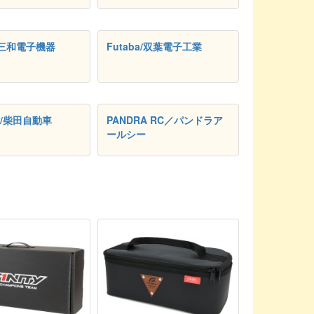
/三和電子機器
Futaba/双葉電子工業
TA/柴田自動車
PANDRA RC／パンドラア
ールシー