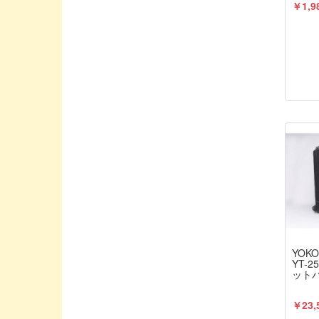
￥1,9
HPIジャパン
HRC/エッチアールシー
HUDY/ヒューディー
Hitec/ハイテック
HobbyPro/ホビープロ
IELASI TUNED/YURUGIX
IM / アイエムホビープロダクト
INFINTY/インフィニティ
INTEGRA/インテグラ
JConcepts / ジェイコンセプト
JOLT PRODUCTS/ジョルトプロダクト
JPTEST
YOKO
YT-
Jconcepts / ジェイコンセプト
ットバ
K&S / ケイアンドエス
￥23,
KAWADA/川田模型