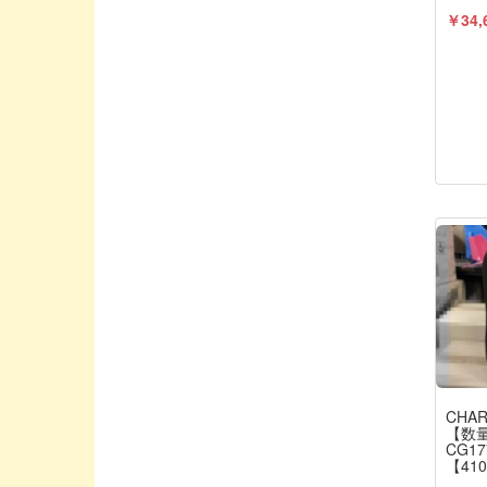
ENYA / 塩谷製作所
￥34,
EXO DESIGN/エクソデザイン
EXceed/エクシード
East/イースト
FAN RC/ファンアールシー
FLYSKY/フライスカイ
FUTABA PROPO / 双葉電子工業
G-FORCE/ジーフォース
GAUI
Geek/ジーク
Gizumo/ギズモ
G★STYLE / ジースタイル
HASI TUNED/YURUGIX
CHA
【数
HIRO SEIKO/ヒロセイコー
CG1
【410
HONEST/オネスト