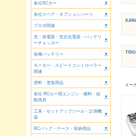
各社RCカー
▼
各社スペア・オプションパーツ
▼
KAW
プロポ関連
▼
充・放電器・安定化電源・バッテリ
▼
ーチェッカー
TRI
各種バッテリー
▼
モーター・スピードコントローラー
▼
関連
塗料・塗装用品
▼
メー
各社 RCカー用エンジン・燃料・始
▼
動用具
工具・セットアップツール・計測機
▼
器
RCバッグ・ケース・収納用品
▼