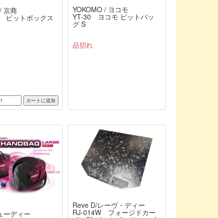
YOKOMO / ヨコモ
/ 京商
YT-30 ヨコモ ピットバッ
-01 ピットボックス
グ S
品切れ
Reve D/レーヴ・ディー
RJ-014W フォージドカー
ヒューディー