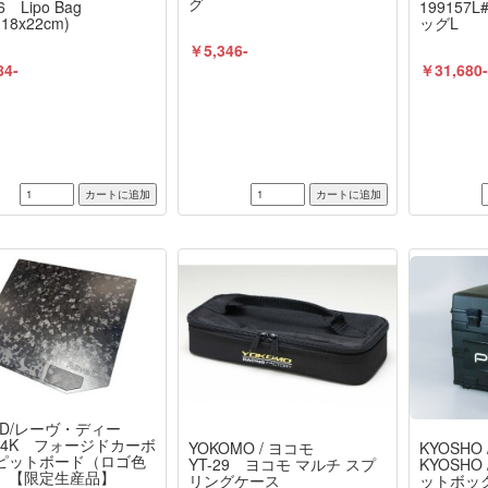
グ
6 Lipo Bag
199157
(18x22cm)
ッグL
￥5,346-
84-
￥31,680
e D/レーヴ・ディー
014K フォージドカーボ
YOKOMO / ヨコモ
KYOSHO 
 ピットボード（ロゴ色
YT-29 ヨコモ マルチ スプ
KYOSHO 
） 【限定生産品】
リングケース
ットボッ