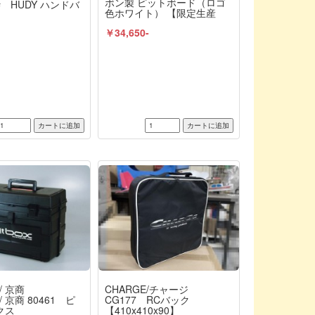
ボン製 ピットボード（ロゴ
L# HUDY ハンドバ
色ホワイト） 【限定生産
品】
￥34,650-
-
/ 京商
CHARGE/チャージ
/ 京商 80461 ピ
CG177 RCバック
クス
【410x410x90】