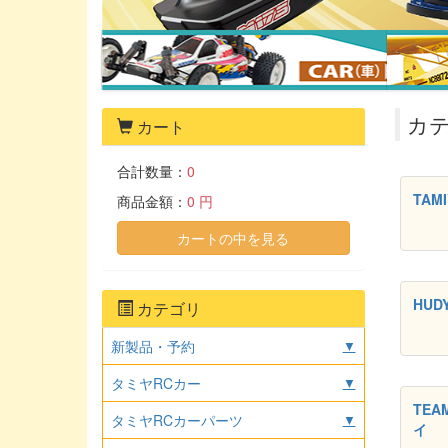
カテ
カート
合計数量：
0
TAM
商品金額：
0 円
カートの中を見る
HUD
カテゴリ
新製品・予約
▼
タミヤRCカー
▼
TEA
タミヤRCカーパーツ
▼
イ