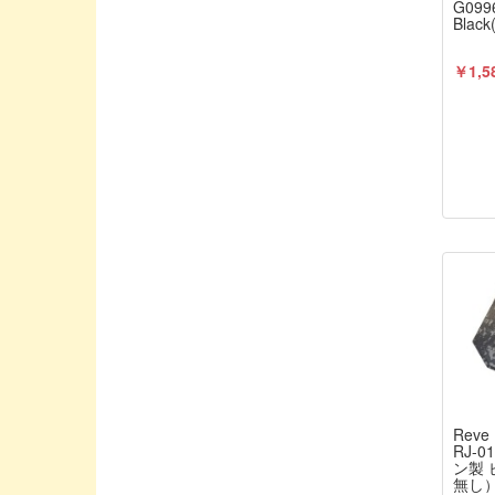
G099
Boost RC/ブーストアールシー
Black
CAPITAL / キャピタル
￥1,5
CARTEN/カーテン
CHARGE/チャージ
CHEVRON MODELS/シェブロンモデル
CORE-RC/コア・アールシー
COSMO ENERGY/コスモエナジー
CREATEX COLORS/クリテックスカラ
ー
CRRC-PRO
DESTINY/デスティニー
DJI
DU-BRO/デュブロ
Rev
DYプロダクト
RJ-
ン製
EDS/イーディエス
無し