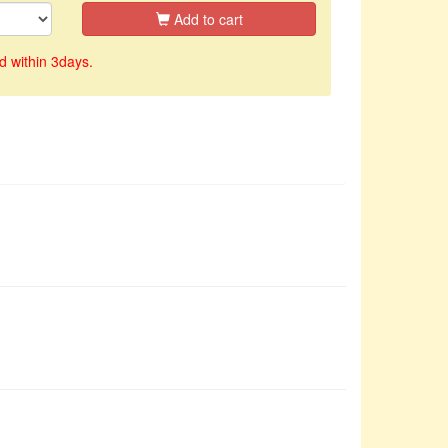
Add to cart
d within 3days.