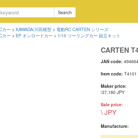
Search
Cカー
>
KAWADA/川田模型
>
電動RC CARTEN シリーズ
Cカー
>
EP オンロードカー
>
1/10 ツーリングカー 組立キット
CARTEN T4
JAN code:
49466
Item code:
T4101
Maker price:
\37,180 JPY
Sale price:
\ JPY
Manufacture: