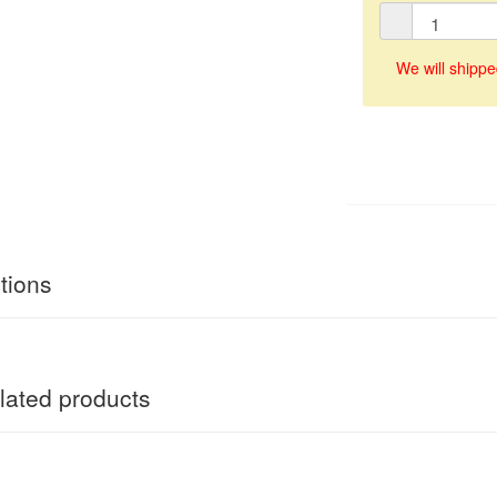
We will shippe
tions
ated products