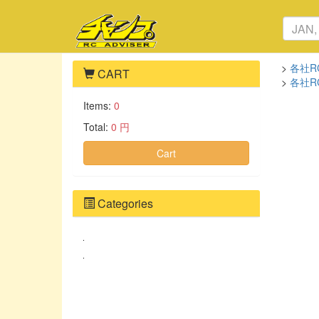
>
各社R
CART
>
各社R
Items:
0
Total:
0 円
Cart
Categories