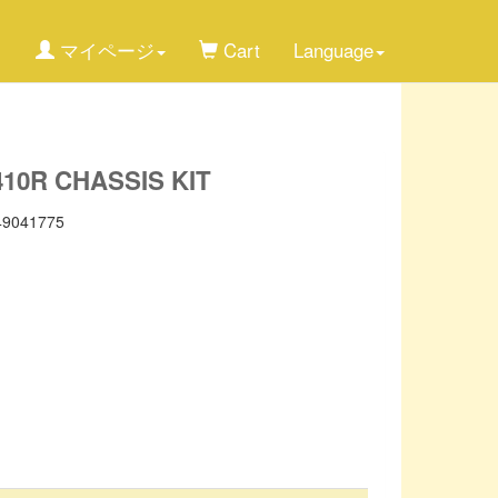
マイページ
Cart
Language
10R CHASSIS KIT
49041775