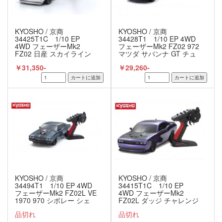
KYOSHO / 京商
KYOSHO / 京商
34425T1C 1/10 EP
34428T1 1/10 EP 4WD
4WD フェーザーMk2
フェーザーMk2 FZ02 972
FZ02 日産 スカイライン
マツダ サバンナ GT チュ
2000GT-R(KPGC10) チュ
ーンド･バージョン グリー
￥31,350-
￥29,260-
ーンド･バージョン シルバ
ン レディセット
ー レディセット 京商 /
KYOSHO
KYOSHO / 京商
KYOSHO / 京商
34494T1 1/10 EP 4WD
34415T1C 1/10 EP
フェーザーMk2 FZ02L VE
4WD フェーザーMk2
1970 970 シボレー シェ
FZ02L ダッジ チャレンジ
ベル スーパーチャージャ
ャー SRT ヘルキャット
品切れ
品切れ
ー仕様 VE ダークブルー
プラムクレイジーパープ