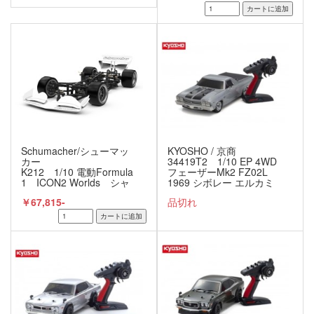
Schumacher/シューマッ
KYOSHO / 京商
カー
34419T2 1/10 EP 4WD
K212 1/10 電動Formula
フェーザーMk2 FZ02L
1 ICON2 Worlds シャ
1969 シボレー エルカミ
ーシキット
ーノ SS 396 コルテッツ
￥67,815-
品切れ
シルバー レディセット