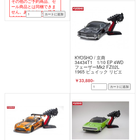
その他のご予約商品、セ
ール商品とは同梱できま
せん。あらかじめご了承
ください。
KYOSHO / 京商
34434T1 1/10 EP 4WD
フェーザーMk2 FZ02L
1965 ビュイック リビエ
ラ リーガル ブラック レ
￥33,880-
ディセット