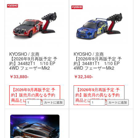
KYOSHO / 京商
KYOSHO / 京商
【2026年9月再販予定 予
【2026年9月再販予定 予
約】34482T1 1/10 EP
約】34481T1 1/10 EP
4WD フェーザーMk2
4WD フェーザーMk2
FZ02-R 1971ダットサン
FZ02-R スバル インプレ
￥33,880-
￥32,340-
240Zラリー レディセッ
ッサ WRC 2002 レディセ
ト 京商 / KYOSHO
ット 京商 / KYOSHO
【2026年9月再販予定 予
【2026年9月再販予定 予
約】販売月の異なる予約
約】販売月の異なる予約
商品とは同梱できませ
商品とは同梱できませ
ん。
ん。