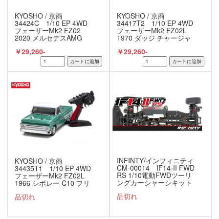
KYOSHO / 京商
KYOSHO / 京商
34424C 1/10 EP 4WD
34417T2 1/10 EP 4WD
フェーザーMk2 FZ02
フェーザーMk2 FZ02L
2020 メルセデスAMG
1970 ダッジ チャージャ
GT3 レディセット
ー サブライム レディセッ
￥29,260-
￥29,260-
ト
INFINTY/インフィニティ
KYOSHO / 京商
CM-00014 IF14-II FWD
34435T1 1/10 EP 4WD
RS 1/10電動FWDツーリ
フェーザーMk2 FZ02L
ングカーシャーシキット
1966 シボレー C10 フリ
ートサイド ピックアップ
品切れ
品切れ
ライトグリーン レディセ
ット