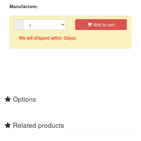
Manufacture:
Add to cart
We will shipped within 3days.
Options
Related products