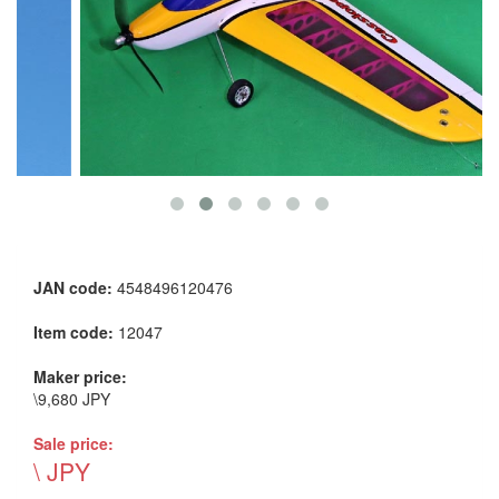
JAN code:
4548496120476
Item code:
12047
Maker price:
\9,680 JPY
Sale price:
\ JPY