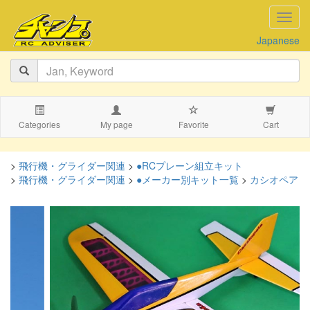
navig
Japanese
Categories
My page
Favorite
Cart
>
飛行機・グライダー関連
>
●RCプレーン組立キット
>
飛行機・グライダー関連
>
●メーカー別キット一覧
>
カシオペア