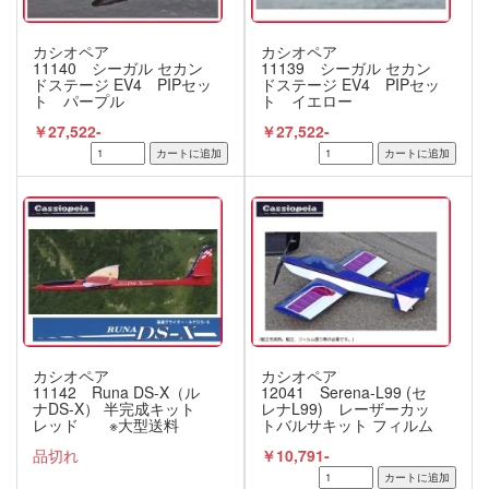
カシオペア
カシオペア
11140 シーガル セカン
11139 シーガル セカン
ドステージ EV4 PIPセッ
ドステージ EV4 PIPセッ
ト パープル
ト イエロー
￥27,522-
￥27,522-
カシオペア
カシオペア
11142 Runa DS-X（ル
12041 Serena-L99 (セ
ナDS-X） 半完成キット
レナL99) レーザーカッ
レッド ※大型送料
トバルサキット フィルム
付セット(ダークブルー)
品切れ
￥10,791-