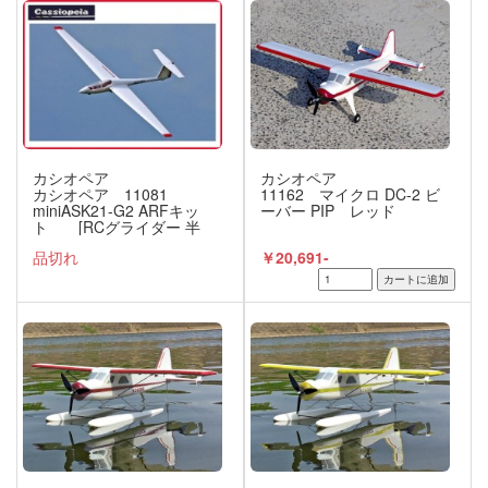
カシオペア
カシオペア
カシオペア 11081
11162 マイクロ DC-2 ビ
miniASK21-G2 ARFキッ
ーバー PIP レッド
ト [RCグライダー 半
完成キット]
品切れ
￥20,691-