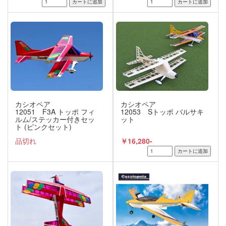
カシオペア
カシオペア
12051 F3A トッポ フィ
12053 Sトッポ バルサキ
ルム/ステッカー付きセッ
ット
ト (ピンクセット)
品切れ
￥16,280-