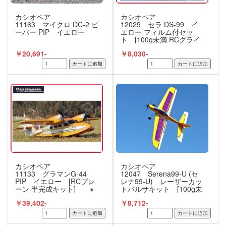
カシオペア
カシオペア
11163 マイクロ DC-2 ビ
12029 セラ DS-99 イ
ーバー PIP イエロー
エロー フィルム付セッ
ト [100g未満 RCグライ
ダー組立キット]
￥20,691-
￥8,030-
カシオペア
カシオペア
11133 グラマンG-44
12047 Serena99-U (セ
PIP イエロー [RCプレ
レナ99-U) レーザーカッ
ーン 半完成キット] ※
トバルサキット [100g未
大型送料
満 RC]
￥39,402-
￥8,712-