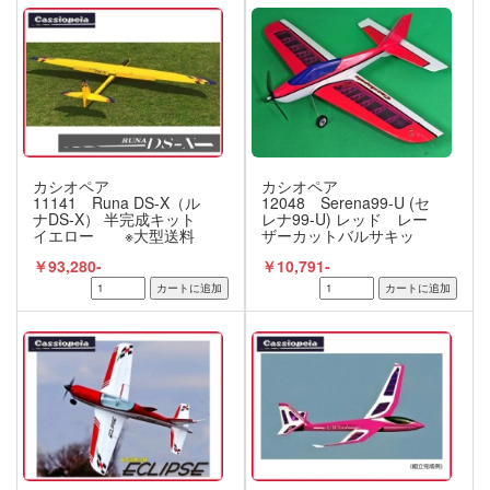
カシオペア
カシオペア
11141 Runa DS-X（ル
12048 Serena99-U (セ
ナDS-X） 半完成キット
レナ99-U) レッド レー
イエロー ※大型送料
ザーカットバルサキッ
ト [100g未満 RC]
￥93,280-
￥10,791-