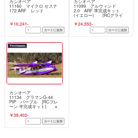
カシオペア
カシオペア
11160 マイクロ セスナ
11099 アルウィンド
172 ARF レッド
2.0 ARF 準完成キット
(イエロー) [RCグライ
ダー 半完成キット]
￥10,241-
￥24,552-
カシオペア
11134 グラマンG-44
PIP パープル [RCプレ
ーン 半完成キット] ※
大型送料
￥39,402-