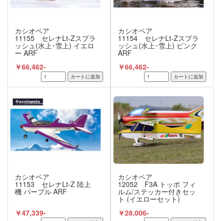
カシオペア
カシオペア
11155 セレナLt-Zスプラ
11154 セレナLt-Zスプラ
ッシュ(水上･雪上) イエロ
ッシュ(水上･雪上) ピンク
ー ARF
ARF
￥66,462-
￥66,462-
カシオペア
カシオペア
11153 セレナLt-Z 陸上
12052 F3A トッポ フィ
機 パープル ARF
ルム/ステッカー付きセッ
ト (イエローセット)
￥47,339-
￥28,006-