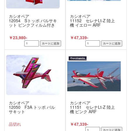
カシオペア
カシオペア
12054 Sトッポ バルサキ
11152 セレナLt-Z 陸上
ット ピンクフィルム付き
機 イエロー ARF
￥23,980-
￥47,339-
カシオペア
カシオペア
12050 F3A トッポ バル
11151 セレナLt-Z 陸上
サキット
機 ピンク ARF
品切れ
￥47,339-