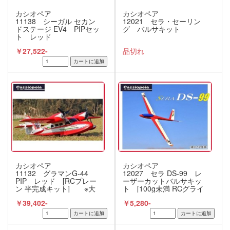
カシオペア
カシオペア
11138 シーガル セカン
12021 セラ・セーリン
ドステージ EV4 PIPセッ
グ バルサキット
ト レッド
￥27,522-
品切れ
カシオペア
カシオペア
11132 グラマンG-44
12027 セラ DS-99 レ
PIP レッド [RCプレー
ーザーカットバルサキッ
ン 半完成キット] ※大
ト [100g未満 RCグライ
型送料
ダー組立キット]
￥39,402-
￥5,280-