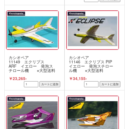
カシオペア
カシオペア
11149 エクリプス
11146 エクリプス PIP
ARF イエロー 発泡ス
イエロー 発泡スチロー
チロール機 ※大型送料
ル機 ※大型送料
￥23,265-
￥34,155-