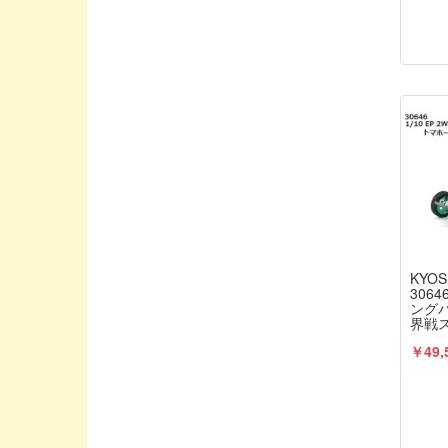
Gizumo/ギズモ
G★STYLE / ジースタイル
HASI TUNED/YURUGIX
HIRO SEIKO/ヒロセイコー
HONEST/オネスト
HPIジャパン
HRC/エッチアールシー
HUDY/ヒューディー
Hitec/ハイテック
KYOS
HobbyPro/ホビープロ
3064
ングバ
IELASI TUNED/YURUGIX
界戦
京商 /
IM / アイエムホビープロダクト
￥49,
INFINTY/インフィニティ
INTEGRA/インテグラ
JConcepts / ジェイコンセプト