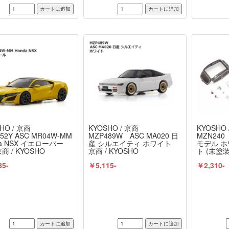
HO / 京商
KYOSHO / 京商
KYOSHO 
52Y ASC MR04W-MM
MZP489W ASC MA020 日
MZN240 
da NSX イエローパー
産 シルエイティ ホワイト
モデル 
商 / KYOSHO
京商 / KYOSHO
ト (未塗
商 / KYO
85-
￥5,115-
￥2,310-