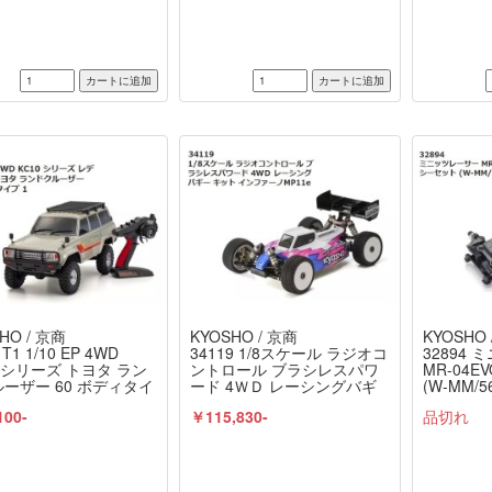
HO / 京商
KYOSHO / 京商
KYOSHO 
T1 1/10 EP 4WD
34119 1/8スケール ラジオコ
32894
0 シリーズ トヨタ ラン
ントロール ブラシレスパワ
MR-04
ーザー 60 ボディタイ
ード 4ＷＤ レーシングバギ
(W-MM/5
 レディセット 京商 /
ー インファーノMP11e 組立
KYOSHO
100-
￥115,830-
品切れ
SHO
キット 京商 / KYOSHO