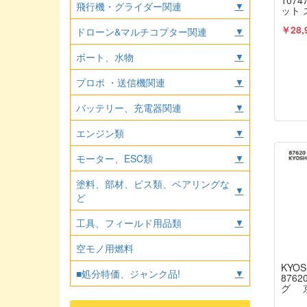
1074
飛行機・グライダー関連
▼
ット
サーボ
￥28,
FUTA
ドローン&マルチコプター関連
▼
ボート、水物
▼
プロポ ・送信機関連
▼
バッテリー、充電器関連
▼
エンジン類
▼
モーター、ESC類
▼
塗料、部材、ビス類、ベアリングな
▼
ど
工具、フィールド用品類
▼
空モノ用燃料
KYOS
■処分特価、ジャンク品!
▼
876
グ 京