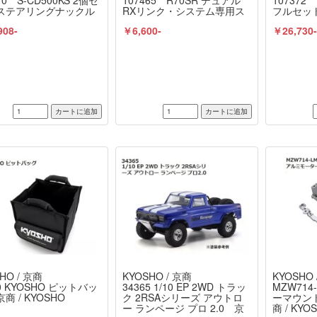
70 S-CD500KS 2個セ
107465 R70SR デュアル
10737
 ステアリングナックル
RXリンク・システム専用ス
フルセッ
 双葉電子工業 /
リム形状サブ受信機
ESC、サ
908-
￥6,600-
￥26,730
BA
HO / 京商
KYOSHO / 京商
KYOSHO 
20 KYOSHO ピットバッ
34365 1/10 EP 2WD トラッ
MZW71
商 / KYOSHO
ク 2RSAシリーズ アウトロ
ーマウント
ー ランページ プロ 2.0 京
商 / KYO