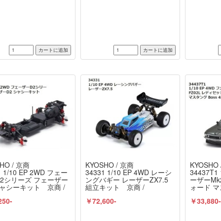
HO / 京商
KYOSHO / 京商
KYOSHO 
1 1/10 EP 2WD フェー
34331 1/10 EP 4WD レーシ
34437T1
2シリーズ フェーザー
ングバギー レーザーZX7.5
ーザーMk2 
シャシーキット 京商 /
組立キット 京商 /
ォード マス
SHO
KYOSHO
ブラック
250-
￥72,600-
￥33,880
ット 京商 