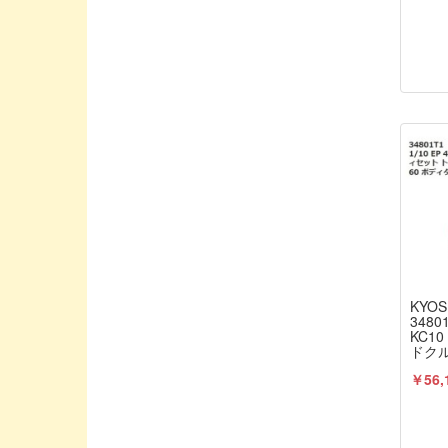
DESTINY/デスティニー
DJI
DU-BRO/デュブロ
DYプロダクト
EDS/イーディエス
ENYA / 塩谷製作所
EXO DESIGN/エクソデザイン
EXceed/エクシード
East/イースト
FAN RC/ファンアールシー
KYOS
FLYSKY/フライスカイ
34801
KC1
FUTABA PROPO / 双葉電子工業
ドクル
プ 1
G-FORCE/ジーフォース
￥56,
KYO
GAUI
Geek/ジーク