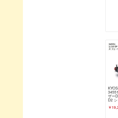
Asuka Create/アスカクリエート
Avalon/アバロン
BLITZ/ブリッツ
BankyRC/ホビーエイド
Blade Racing/ブレードレーシング
Boost RC/ブーストアールシー
CAPITAL / キャピタル
CARTEN/カーテン
CHARGE/チャージ
CHEVRON MODELS/シェブロンモデル
CORE-RC/コア・アールシー
KYOS
COSMO ENERGY/コスモエナジー
3455
ザーD
CREATEX COLORS/クリテックスカラ
D2 
KYO
ー
￥19,
CRRC-PRO