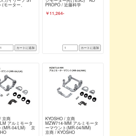
2 スカイリーフ ST
シモーター向けESC) KO
ト(モーター、
PROPO / 近藤科学
ーボ付セット)
-
￥11,264-
/ 京商
KYOSHO / 京商
4-LM アルミモータ
MZW714-MM アルミモータ
(MR-04/LM) 京
ーマウント(MR-04/MM)
SHO
京商 / KYOSHO