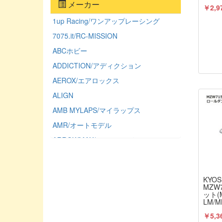
メーカー
￥2,9
1up Racing/ワンアップレーシング
7075.it/RC-MISSION
ABCホビー
ADDICTION/アディクション
AEROX/エアロックス
ALIGN
AMB MYLAPS/マイラップス
AMR/オートモデル
ARROWMAX/アローマックス
ASSOCIATED/アソシエーテッド
ATLAS/アトラス（ミワホビー）
KYOS
AUTO MODEL/オートモデル
MZW
ット(M
AXIAL/アキシャル
LM/
KYO
AXON/アクソン
￥5,3