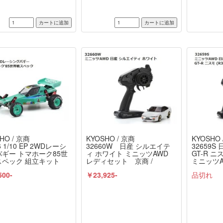
HO / 京商
KYOSHO / 京商
KYOSHO 
6 1/10 EP 2WDレーシ
32660W 日産 シルエイテ
32659
ギー トマホーク85世
ィ ホワイト ミニッツAWD
GT-R ニ
スペック 組立キット
レディセット 京商 /
ミニッツA
 KYOSHO
KYOSHO
ト 京商 /
500-
￥23,925-
品切れ