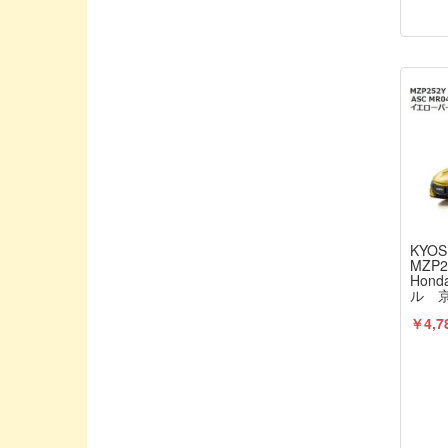
JOLT PRODUCTS/ジョルトプロダクト
JPTEST
Jconcepts / ジェイコンセプト
K&S / ケイアンドエス
KAWADA/川田模型
KEYENCE/キーエンス
KLOTZ / テクニックジャパン
KO PROPO / 近藤科学
KYOS
KOSWORK/コスワーク
MZP2
Hon
KYOSHO / 京商
ル 京
KYOSHOパーツ / 京商
￥4,7
Killerbody/キラーボディ
Knack/ナック
LC RACING/エルシーレーシング
LENSBODIES/レンズボディ