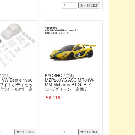
/ 京商
KYOSHO / 京商
VW Beetle 1966
MZP260YG ASC MR04W-
ホワイトボディセッ
MM McLaren P1 GTR イエ
装/ホイール付) 京
ロー/グリーン 京商 /
SHO
KYOSHO
￥5,115-