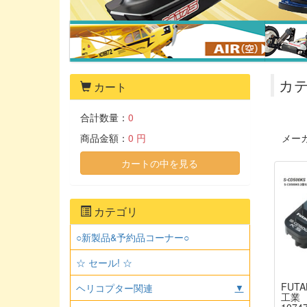
カテ
カート
合計数量：
0
商品金額：
0 円
メー
カートの中を見る
カテゴリ
○新製品&予約品コーナー○
☆ セール! ☆
FUTA
ヘリコプター関連
▼
工業