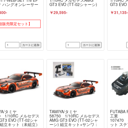
6T1-WEB-SET 1/8 EP
1/10RC メルセデスAMG
1/10RC
ク ハングオンレーサー
GT3 EVO (TT-02シャーシ)
GT3 EVO
 YAMAHA YZR500
組立キット+タミヤ：ファイ
組立キッ
400-
￥29,595-
￥31,135
8 通販限定セット 京商
ンスペック 電動RCドライブ
ンスペッ
OSHO
セット（未組立） ≪ラジコ
セット+
ン≫
リングセ
信販売限定セット】
ラジコン
YA/タミヤ
TAMIYA/タミヤ
FUTABA
50 1/10RC メルセデス
58750 1/10RC メルセデス
工業
GT3 EVO (TT-02シャ
AMG GT3 EVO (TT-02シャ
107470 
 組立キット（未組立）
ーシ) 組立キット+サンワ：
ット ス