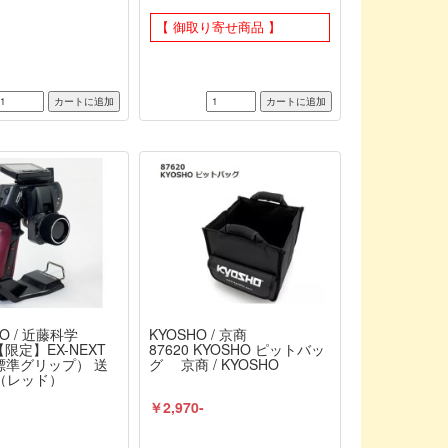
【 御取り寄せ商品 】
PO / 近藤科学
KYOSHO / 京商
【限定】EX-NEXT
87620 KYOSHO ピットバッ
（標準グリップ） 送
グ 京商 / KYOSHO
（レッド）
-
￥2,970-