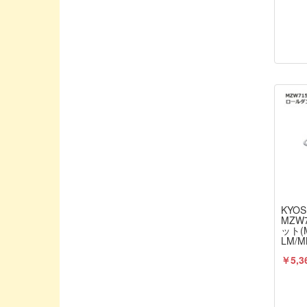
DESTINY/デスティニー
DJI
DU-BRO/デュブロ
DYプロダクト
EDS/イーディエス
ENYA / 塩谷製作所
EXO DESIGN/エクソデザイン
EXceed/エクシード
East/イースト
FAN RC/ファンアールシー
KYOS
FLYSKY/フライスカイ
MZW
ット(M
FUTABA PROPO / 双葉電子工業
LM/
KYO
G-FORCE/ジーフォース
￥5,3
GAUI
Geek/ジーク