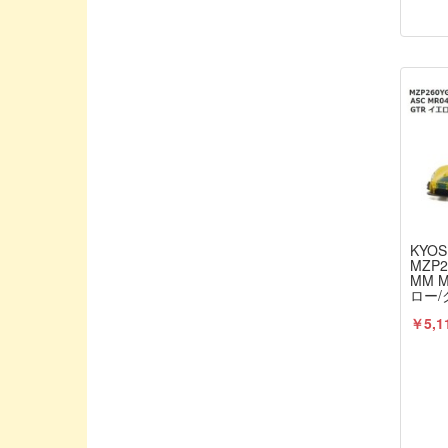
JOLT PRODUCTS/ジョルトプロダクト
JPTEST
Jconcepts / ジェイコンセプト
K&S / ケイアンドエス
KAWADA/川田模型
KEYENCE/キーエンス
KLOTZ / テクニックジャパン
KO PROPO / 近藤科学
KYOS
KOSWORK/コスワーク
MZP2
MM M
KYOSHO / 京商
ロー/
KYO
KYOSHOパーツ / 京商
￥5,1
Killerbody/キラーボディ
Knack/ナック
LC RACING/エルシーレーシング
LENSBODIES/レンズボディ