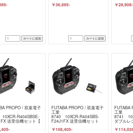
ジコン≫
MX-6 コンピュータプロポ付
サーボ 双
895-
￥36,895-
￥28,908
きオリジナルフルセット
FUTABA
（未組立） ≪ラジコン≫
BA PROPO / 双葉電子
FUTABA PROPO / 双葉電子
FUTABA
工業
工業
 10XCR-R404SBSE-
8740 10XCR-R404SBS-
8741 1
J1FX 送受信機セット【
F24J1FX 送受信機セット
ダブルレ
り寄せ商品 】
お取り寄
,405-
￥108,405-
￥114,02