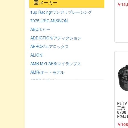
≪ラ
メーカー
￥15,
1up Racing/ワンアップレーシング
7075.it/RC-MISSION
ABCホビー
ADDICTION/アディクション
AEROX/エアロックス
ALIGN
AMB MYLAPS/マイラップス
AMR/オートモデル
ARROWMAX/アローマックス
ASSOCIATED/アソシエーテッド
ATLAS/アトラス（ミワホビー）
FUTA
AUTO MODEL/オートモデル
工業
8738
AXIAL/アキシャル
F24
お取
AXON/アクソン
￥108