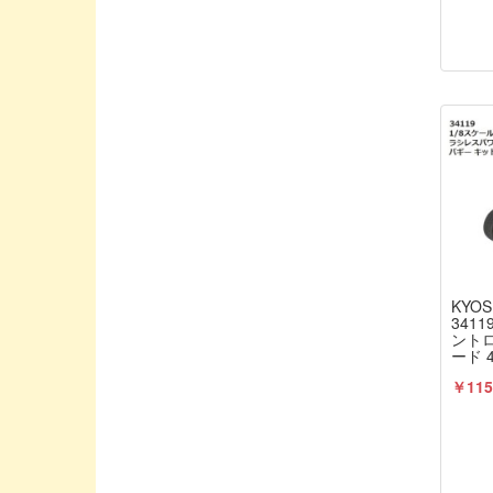
Gizumo/ギズモ
G★STYLE / ジースタイル
HASI TUNED/YURUGIX
HIRO SEIKO/ヒロセイコー
HONEST/オネスト
HPIジャパン
HRC/エッチアールシー
HUDY/ヒューディー
Hitec/ハイテック
KYOS
HobbyPro/ホビープロ
341
ント
IELASI TUNED/YURUGIX
ード 
ー イ
IM / アイエムホビープロダクト
￥115
キット
INFINTY/インフィニティ
INTEGRA/インテグラ
JConcepts / ジェイコンセプト