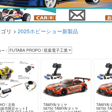
ゴリ >
2025ホビーショー新製品
カー：
HO / 京商
TAMIYA/タミヤ
TAMIYA
信販売限定セット】
58750 TAMIYA/タミヤ
58750 