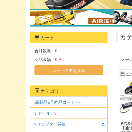
カテ
カート
合計数量：
0
商品金額：
0 円
メー
カートの中を見る
カテゴリ
○新製品&予約品コーナー○
☆ セール! ☆
KYOS
ヘリコプター関連
▼
【通