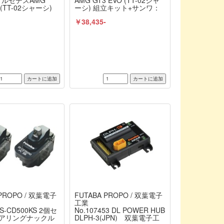
 メルセデスAMG
AMG GT3 EVO (TT-02シャ
 (TT-02シャーシ)
ーシ) 組立キット+サンワ：
ト+タミヤ：ファイ
MX-6 コンピュータプロポ付
-
￥38,435-
ク 電動RCドライブ
きオリジナルフルセット+オ
オリジナルフルベア
リジナルフルベアリングセ
ット（未組立） ≪
ット（未組立） ≪ラジコン
≫
≫
 PROPO / 双葉電子
FUTABA PROPO / 双葉電子
工業
S-CD500KS 2個セ
No.107453 DL POWER HUB
テアリングナックル
DLPH-3(JPN) 双葉電子工