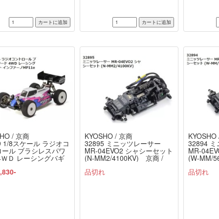
HO / 京商
KYOSHO / 京商
KYOSHO 
19 1/8スケール ラジオコ
32895 ミニッツレーサー
32894
ロール ブラシレスパワ
MR-04EVO2 シャシーセット
MR-04
4ＷＤ レーシングバギ
(N-MM2/4100KV) 京商 /
(W-MM/5
ンファーノMP11e 組立
KYOSHO
KYOSHO
,830-
品切れ
品切れ
 京商 / KYOSHO