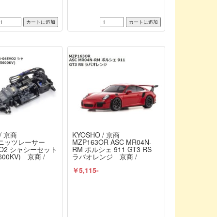
/ 京商
KYOSHO / 京商
 ミニッツレーサー
MZP163OR ASC MR04N-
EVO2 シャシーセット
RM ポルシェ 911 GT3 RS
600KV) 京商 /
ラバオレンジ 京商 /
KYOSHO
￥5,115-