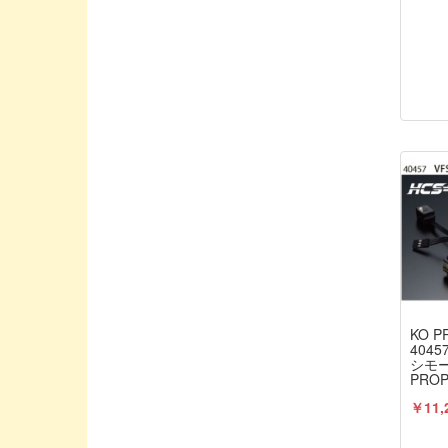
Asuka Create/アスカクリエート
Avalon/アバロン
BLITZ/ブリッツ
BankyRC/ホビーエイド
Blade Racing/ブレードレーシング
Boost RC/ブーストアールシー
CAPITAL / キャピタル
CARTEN/カーテン
CHARGE/チャージ
CHEVRON MODELS/シェブロンモデル
CORE-RC/コア・アールシー
KO P
COSMO ENERGY/コスモエナジー
4045
シモー
CREATEX COLORS/クリテックスカラ
PRO
ー
￥11,
CRRC-PRO