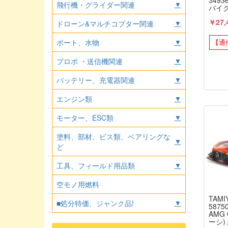
3493
飛行機・グライダー関連
▼
バイ
シリーズ
￥27,
197
ドローン&マルチコプター関連
▼
/ KY
ボート、水物
▼
【通
プロポ ・送信機関連
▼
バッテリー、充電器関連
▼
エンジン類
▼
モーター、ESC類
▼
塗料、部材、ビス類、ベアリングな
▼
ど
工具、フィールド用品類
▼
空モノ用燃料
TAMI
■処分特価、ジャンク品!
▼
587
AMG 
ーシ)