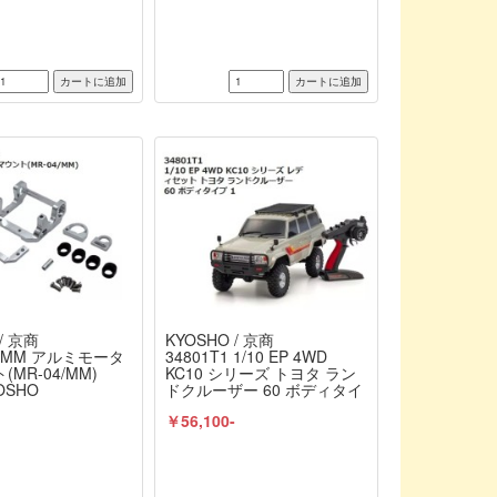
/ 京商
KYOSHO / 京商
4-MM アルミモータ
34801T1 1/10 EP 4WD
(MR-04/MM)
KC10 シリーズ トヨタ ラン
OSHO
ドクルーザー 60 ボディタイ
プ 1 レディセット 京商 /
￥56,100-
KYOSHO