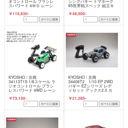
オコントロール ブラシレ
シングバギー トマホーク
スパワード 4ＷＤ レーシ
85世界戦スペック 組立キ
ングバギー インファーノ
ット 京商 / KYOSHO
￥115,830-
￥49,500-
MP11e 組立キット 京商
/ KYOSHO
KYOSHO / 京商
KYOSHO / 京商
34113T1S 1/8スケール ラ
34406T2 1/10 EP 2WD
ジオコントロール ブラシ
バギー EZシリーズ レデ
レスパワード 4WD レーシ
ィセット アックス2.0 カ
ングバギー レディセット
ラータイプ2
￥73,150-
￥21,285-
インファーノ MP10e カラ
ータイプ1 グリーン 完成
品 京商 / KYOSHO