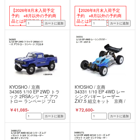
NEO4.0VE カラータイプ2
NEO4.0VE カラータイプ1
KT-231P+付 京商 /
KT-231P+付 京商 /
【2026年8月末入荷予定
【2026年8月末入荷予定
KYOSHO
KYOSHO
予約 ※8月以外の予約商
予約 ※8月以外の予約商
品とは同梱発送できませ
品とは同梱発送できませ
ん。】
ん。】
KYOSHO / 京商
KYOSHO / 京商
34365 1/10 EP 2WD トラ
34331 1/10 EP 4WD レー
ック 2RSAシリーズ アウ
シングバギー レーザー
トロー ランページ プロ
ZX7.5 組立キット 京商 /
2.0 京商 / KYOSHO
KYOSHO
￥41,085-
￥72,600-