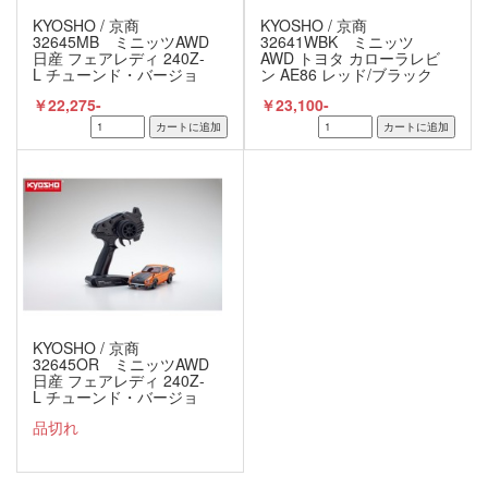
KYOSHO / 京商
KYOSHO / 京商
32645MB ミニッツAWD
32641WBK ミニッツ
日産 フェアレディ 240Z-
AWD トヨタ カローラレビ
L チューンド・バージョ
ン AE86 レッド/ブラック
ン メタリックブルー レデ
レディセット
￥22,275-
￥23,100-
ィセット
KYOSHO / 京商
32645OR ミニッツAWD
日産 フェアレディ 240Z-
L チューンド・バージョ
ン オレンジ レディセット
品切れ