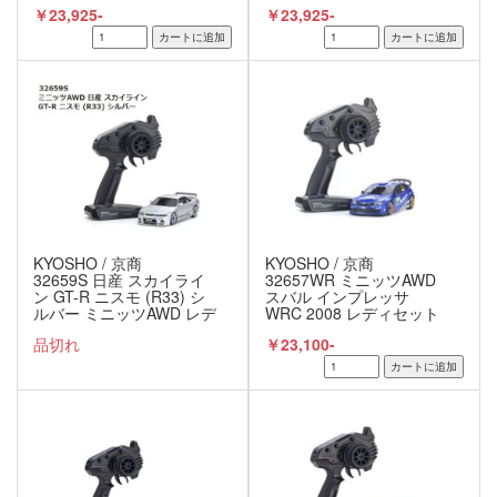
/ KYOSHO
KYOSHO
￥23,925-
￥23,925-
KYOSHO / 京商
KYOSHO / 京商
32659S 日産 スカイライ
32657WR ミニッツAWD
ン GT-R ニスモ (R33) シ
スバル インプレッサ
ルバー ミニッツAWD レデ
WRC 2008 レディセット
ィセット 京商 /
完成品 京商 / KYOSHO
品切れ
￥23,100-
KYOSHO