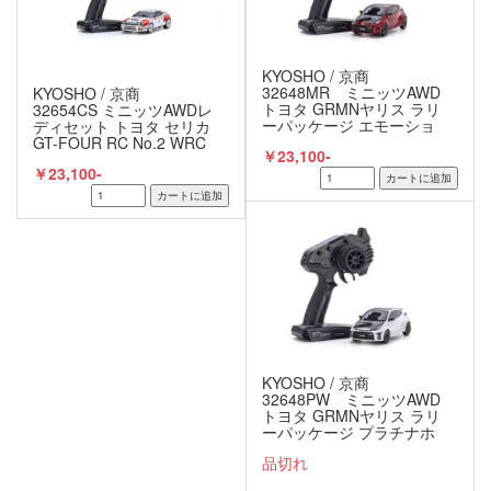
KYOSHO / 京商
32648MR ミニッツAWD
KYOSHO / 京商
トヨタ GRMNヤリス ラリ
32654CS ミニッツAWDレ
ーパッケージ エモーショ
ディセット トヨタ セリカ
ナルレッドⅡ レディセッ
GT-FOUR RC No.2 WRC
￥23,100-
ト
1992 カルロス・サインツ
￥23,100-
完成品 京商 / KYOSHO
KYOSHO / 京商
32648PW ミニッツAWD
トヨタ GRMNヤリス ラリ
ーパッケージ プラチナホ
ワイトパールマイカ レデ
品切れ
ィセット