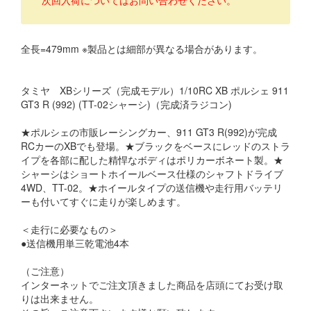
全長=479mm ※製品とは細部が異なる場合があります。
タミヤ XBシリーズ（完成モデル）1/10RC XB ポルシェ 911
GT3 R (992) (TT-02シャーシ)（完成済ラジコン)
★ポルシェの市販レーシングカー、911 GT3 R(992)が完成
RCカーのXBでも登場。★ブラックをベースにレッドのストラ
イプを各部に配した精悍なボディはポリカーボネート製。★
シャーシはショートホイールベース仕様のシャフトドライブ
4WD、TT-02。★ホイールタイプの送信機や走行用バッテリ
ーも付いてすぐに走りが楽しめます。
＜走行に必要なもの＞
●送信機用単三乾電池4本
（ご注意）
インターネットでご注文頂きました商品を店頭にてお受け取
りは出来ません。