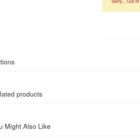
Sorry... Out of
tions
ated products
 Might Also Like