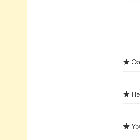
Op
Rel
You