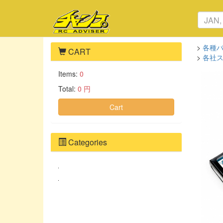
>
各種
CART
>
各社
Items:
0
Total:
0 円
Cart
Categories