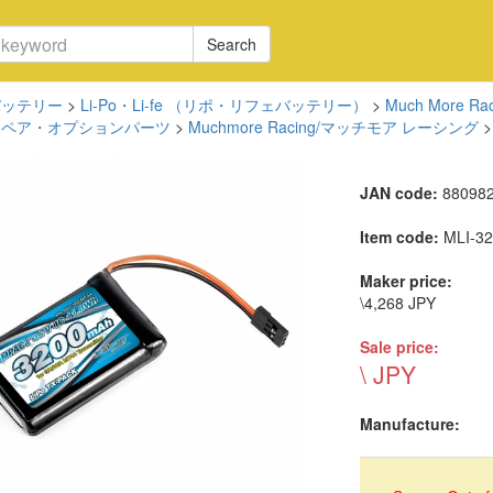
Search
バッテリー
>
Li-Po・Li-fe （リポ・リフェバッテリー）
>
Much More 
スペア・オプションパーツ
>
Muchmore Racing/マッチモア レーシング
JAN code:
88098
Item code:
MLI-3
Maker price:
\4,268 JPY
Sale price:
\ JPY
Manufacture: