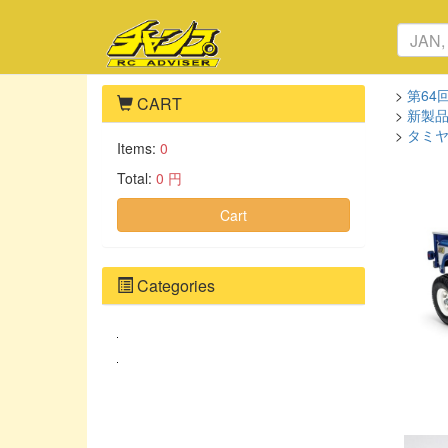
>
第64
CART
>
新製
>
タミヤ
Items:
0
Total:
0 円
Cart
Categories