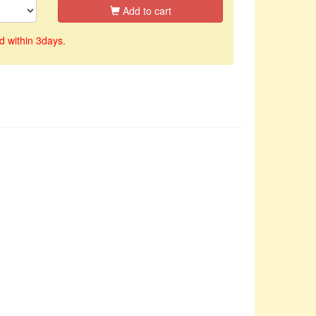
Add to cart
d within 3days.