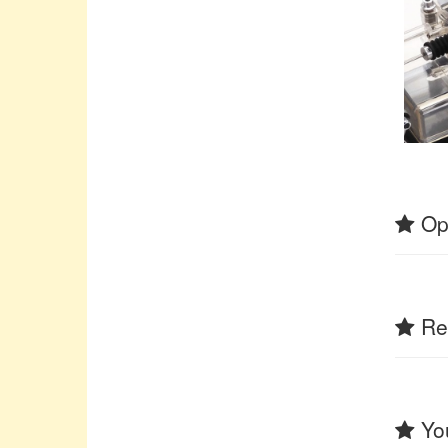
Op
Rel
You