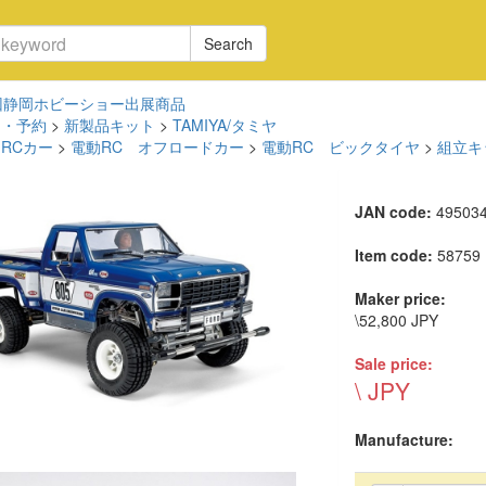
Search
回静岡ホビーショー出展商品
品・予約
>
新製品キット
>
TAMIYA/タミヤ
RCカー
>
電動RC オフロードカー
>
電動RC ビックタイヤ
>
組立キ
JAN code:
49503
Item code:
58759
Maker price:
\52,800 JPY
Sale price:
\ JPY
Manufacture: