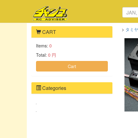
>
タミヤ
CART
Items:
0
Total:
0 円
Cart
Categories