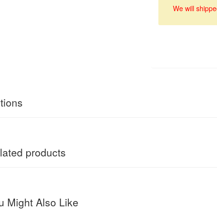
We will shippe
tions
ated products
 Might Also Like