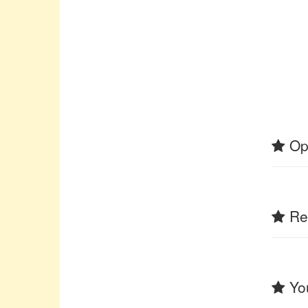
Op
Rel
You