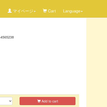
マイページ
Cart
Language
44565238
Add to cart