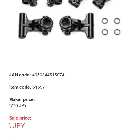
JAN code:
4950344515974
Item code:
51597
Maker price:
\770 JPY
Sale price:
\ JPY