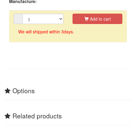
Manufacture:
Add to cart
We will shipped within 3days.
Options
Related products