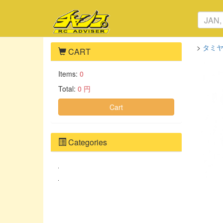
>
タミヤ
CART
Items:
0
Total:
0 円
Cart
Categories