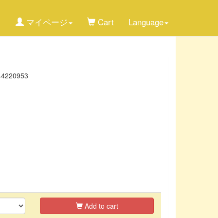
マイページ
Cart
Language
44220953
Add to cart