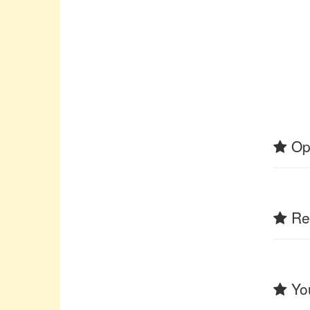
Op
Rel
You