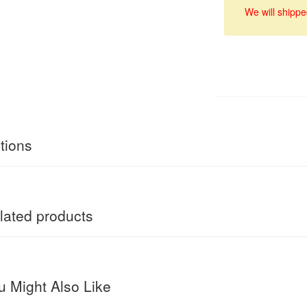
We will shippe
tions
ated products
 Might Also Like