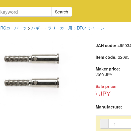
Search
RCカーパーツ
>
バギー・ラリーカー用
>
DT04 シャーシ
JAN code:
49503
Item code:
22095
Maker price:
\660 JPY
Sale price:
\ JPY
Manufacture: