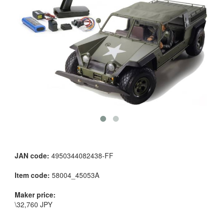
JAN code:
4950344082438-FF
Item code:
58004_45053A
Maker price:
\32,760 JPY