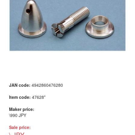
JAN code:
4942860476280
Item code:
47628*
Maker price:
\990 JPY
Sale price:
\ JPY