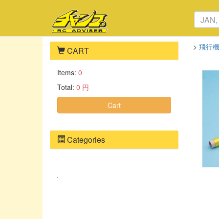
>
飛行
CART
Items:
0
Total:
0 円
Cart
Categories