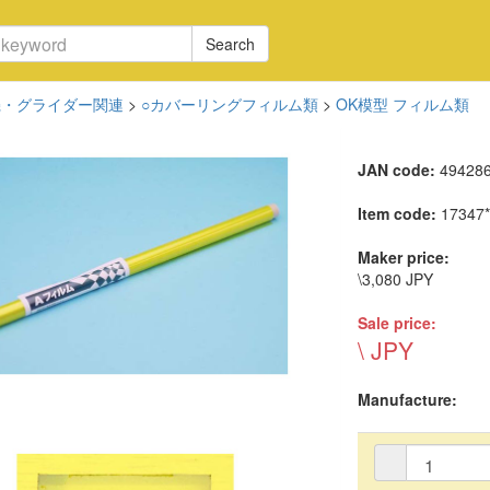
Search
機・グライダー関連
>
○カバーリングフィルム類
>
OK模型 フィルム類
JAN code:
49428
Item code:
17347
Maker price:
\3,080 JPY
Sale price:
\ JPY
Manufacture: