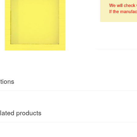
We will check 
If the manufac
tions
ated products