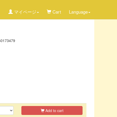
マイページ
Cart
Language
60173479
*
Add to cart