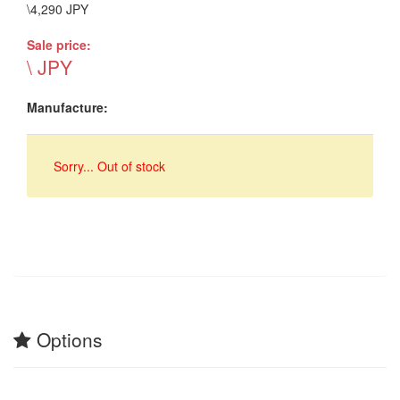
\4,290 JPY
Sale price:
\ JPY
Manufacture:
Sorry... Out of stock
Options