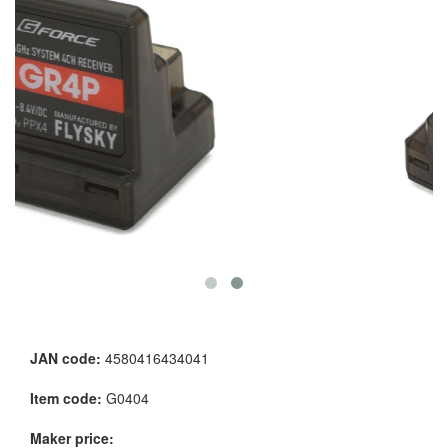
JAN code:
4580416434041
Item code:
G0404
Maker price: