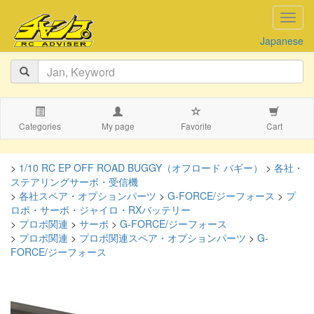
navig
Japanese
Categories
My page
Favorite
Cart
>
1/10 RC EP OFF ROAD BUGGY（オフロード バギー）
>
各社・
ステアリングサーボ・受信機
>
各社スペア・オプションパーツ
>
G-FORCE/ジーフォース
>
プ
ロポ・サーボ・ジャイロ・RXバッテリー
>
プロポ関連
>
サーボ
>
G-FORCE/ジーフォース
>
プロポ関連
>
プロポ関連スペア・オプションパーツ
>
G-
FORCE/ジーフォース