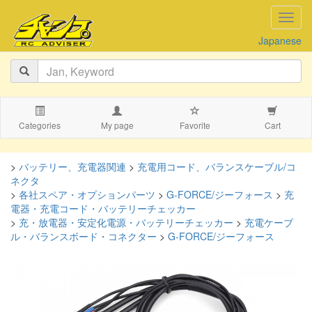
navig
Japanese
Categories
My page
Favorite
Cart
>
バッテリー、充電器関連
>
充電用コード、バランスケーブル/コ
ネクタ
>
各社スペア・オプションパーツ
>
G-FORCE/ジーフォース
>
充
電器・充電コード・バッテリーチェッカー
>
充・放電器・安定化電源・バッテリーチェッカー
>
充電ケーブ
ル・バランスボード・コネクター
>
G-FORCE/ジーフォース