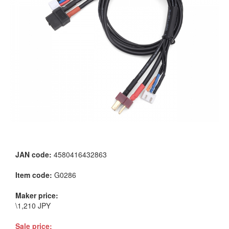
JAN code:
4580416432863
Item code:
G0286
Maker price:
\1,210 JPY
Sale price: