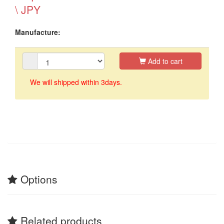
\ JPY
Manufacture:
Add to cart
We will shipped within 3days.
Options
Related products