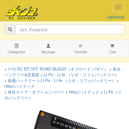
navig
Japanese
Categories
My page
Favorite
Cart
>
1/10 RC EP OFF ROAD BUGGY（オフロード バギー）
>
各社・
バッテリー&充電器
>
Li-Po・Li-fe （リポ・リフェバッテリー）
>
各種バッテリー
>
Li-Po・Li-fe （リポ・リフェバッテリー）
>
Hitec/ハイテック
>
各社スペア・オプションパーツ
>
Hitec/ハイテック
>
Li-Po（リ
ポバッテリー）