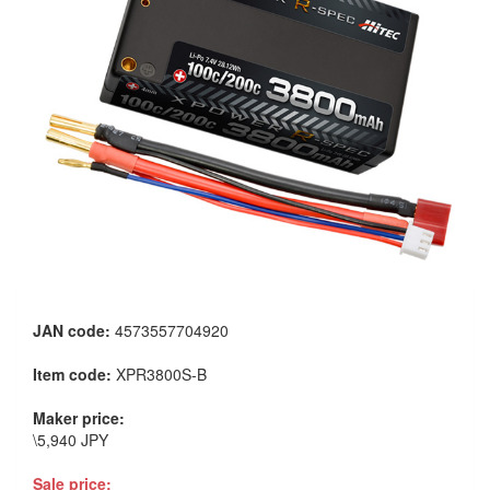
JAN code:
4573557704920
Item code:
XPR3800S-B
Maker price:
\5,940 JPY
Sale price: