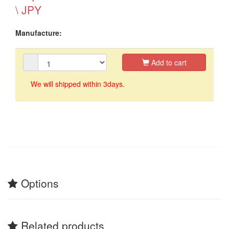
\ JPY
Manufacture:
Add to cart
We will shipped within 3days.
Options
Related products