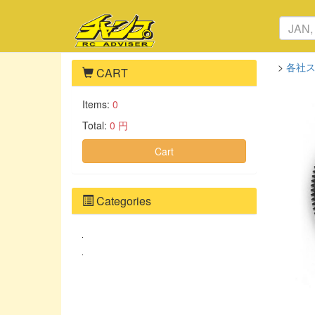
>
各社
CART
Items:
0
Total:
0 円
Cart
Categories