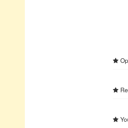
Op
Rel
You