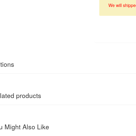
We will shippe
tions
ated products
 Might Also Like