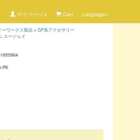
マイページ
Cart
Language
s/ティーワークス製品
>
GP系アクセサリー
ーム エージェイ
61855964
5-PK