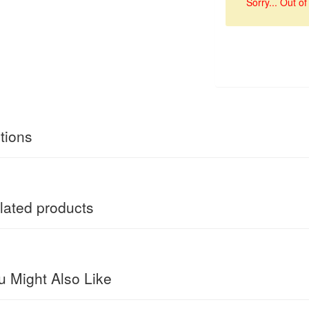
Sorry... Out of
tions
ated products
 Might Also Like