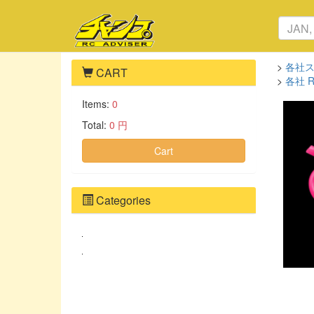
>
各社
CART
>
各社 
Items:
0
Total:
0 円
Cart
Categories