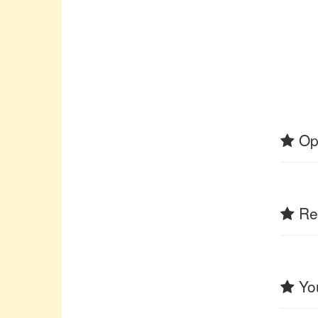
Op
Rel
You