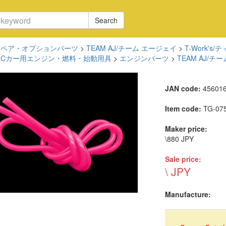
Search
スペア・オプションパーツ
>
TEAM AJ/チーム エージェイ
>
T-Work'
RCカー用エンジン・燃料・始動用具
>
エンジンパーツ
>
TEAM AJ/チ
JAN code:
45601
Item code:
TG-07
Maker price:
\880 JPY
Sale price:
\ JPY
Manufacture: