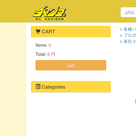
>
各種
CART
>
プロ
>
各社
Items:
0
Total:
0 円
Cart
Categories