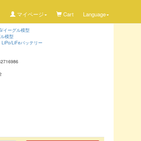
マイページ
Cart
Language
ING/イーグル模型
ーグル模型
LiPo/LiFeバッテリー
82716986
2