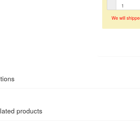
We will shippe
tions
ated products