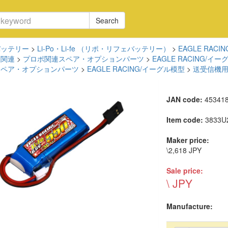
Search
バッテリー
>
Li-Po・Li-fe （リポ・リフェバッテリー）
>
EAGLE RAC
ポ関連
>
プロポ関連スペア・オプションパーツ
>
EAGLE RACING/イ
スペア・オプションパーツ
>
EAGLE RACING/イーグル模型
>
送受信機用 
JAN code:
45341
Item code:
3833U
Maker price:
\2,618 JPY
Sale price:
\ JPY
Manufacture: