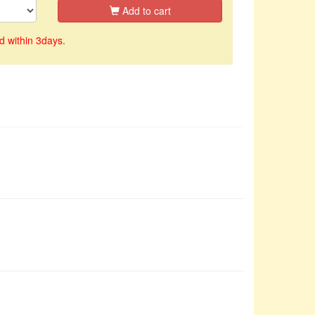
Add to cart
d within 3days.