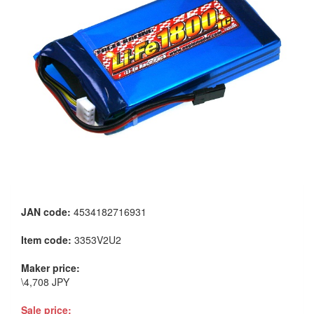
JAN code:
4534182716931
Item code:
3353V2U2
Maker price:
\4,708 JPY
Sale price: