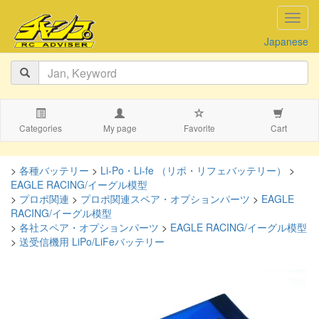
navig
Japanese
Categories
My page
Favorite
Cart
>
各種バッテリー
>
Li-Po・Li-fe （リポ・リフェバッテリー）
>
EAGLE RACING/イーグル模型
>
プロポ関連
>
プロポ関連スペア・オプションパーツ
>
EAGLE
RACING/イーグル模型
>
各社スペア・オプションパーツ
>
EAGLE RACING/イーグル模型
>
送受信機用 LiPo/LiFeバッテリー