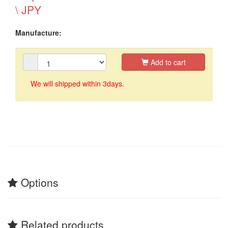
\ JPY
Manufacture:
Add to cart
We will shipped within 3days.
Options
Related products