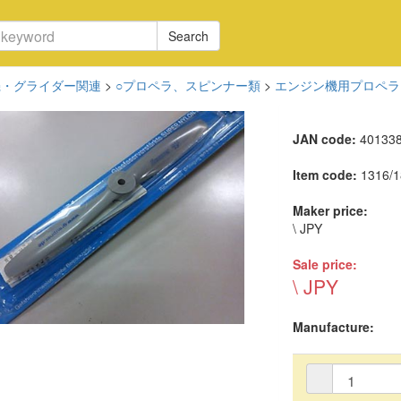
Search
機・グライダー関連
>
○プロペラ、スピンナー類
>
エンジン機用プロペラ
JAN code:
40133
Item code:
1316/1
Maker price:
\ JPY
Sale price:
\ JPY
Manufacture: