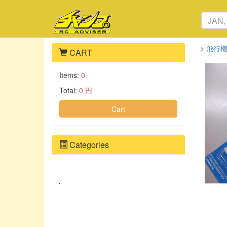
>
飛行
CART
Items:
0
Total:
0 円
Cart
Categories