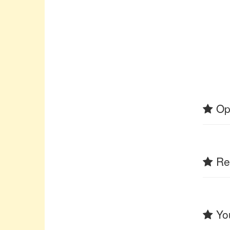
Op
Rel
You