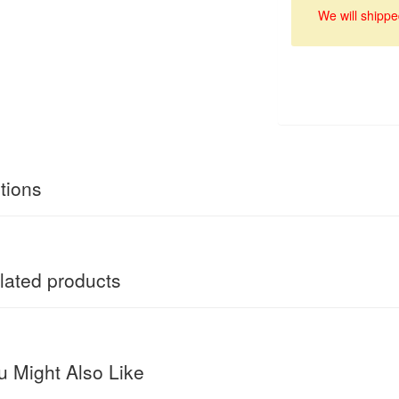
We will shippe
tions
ated products
 Might Also Like