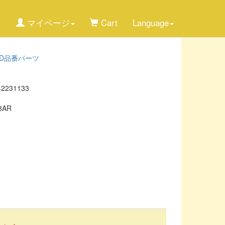
マイページ
Cart
Language
RD品番パーツ
42231133
8AR