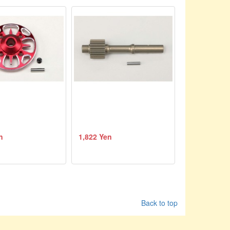
n
1,822 Yen
Back to top