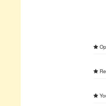
Op
Rel
You