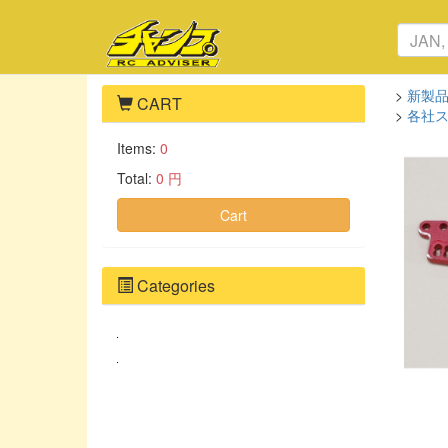
>
新製
CART
>
各社
Items:
0
Total:
0 円
Cart
Categories