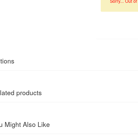
Sorry... Out of
tions
ated products
 Might Also Like