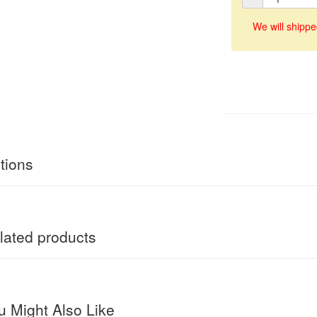
We will shippe
tions
ated products
 Might Also Like