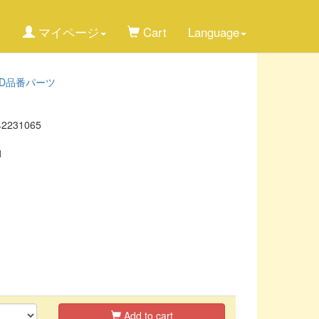
マイページ
Cart
Language
RD品番パーツ
42231065
1
Add to cart