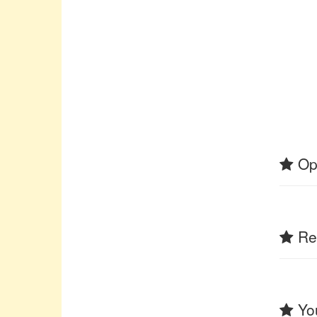
Op
Rel
You