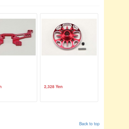
n
2,328 Yen
Back to top