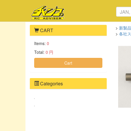
>
新製
CART
>
各社
Items:
0
Total:
0 円
Cart
Categories