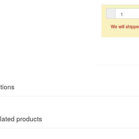
We will shippe
tions
ated products