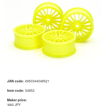
JAN code:
4950344548521
Item code:
54852
Maker price:
\660 JPY