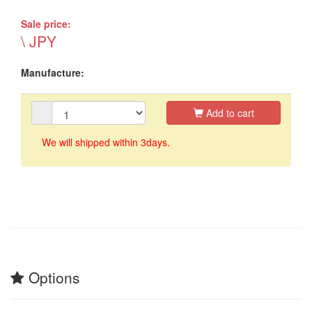
Sale price:
\ JPY
Manufacture:
Add to cart
We will shipped within 3days.
Options